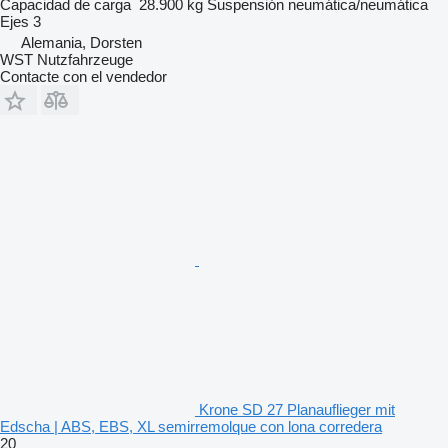
Capacidad de carga
28.900 kg
Suspensión
neumática/neumática
Ejes
3
Alemania, Dorsten
WST Nutzfahrzeuge
Contacte con el vendedor
Krone SD 27 Planauflieger mit
Edscha | ABS, EBS, XL semirremolque con lona corredera
20