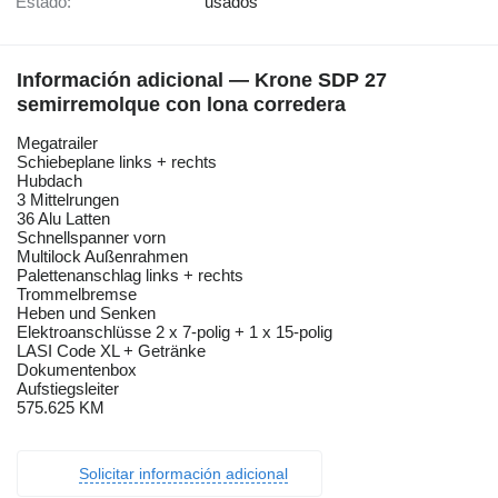
Estado:
usados
Información adicional — Krone SDP 27
semirremolque con lona corredera
Megatrailer
Schiebeplane links + rechts
Hubdach
3 Mittelrungen
36 Alu Latten
Schnellspanner vorn
Multilock Außenrahmen
Palettenanschlag links + rechts
Trommelbremse
Heben und Senken
Elektroanschlüsse 2 x 7-polig + 1 x 15-polig
LASI Code XL + Getränke
Dokumentenbox
Aufstiegsleiter
575.625 KM
Solicitar información adicional