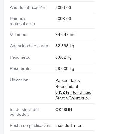
Año de fabricación:
2008-03
Primera
2008-03
matriculación:
Volumen:
94.647 m³
Capacidad de carga:
32.398 kg
Peso neto:
6.602 kg
Peso bruto:
39.000 kg
Ubicación:
Países Bajos
Roosendaal
6492 km to "United
States/Columbus"
Id. de stock del
OK49HN
vendedor:
Fecha de publicación:
más de 1 mes