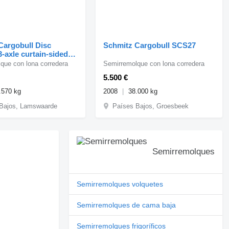
Cargobull Disc
Schmitz Cargobull SCS27
-axle curtain-sided
ler - Disc brakes - A
que con lona corredera
Semirremolque con lona corredera
5.500 €
.570 kg
2008
38.000 kg
Bajos, Lamswaarde
Países Bajos, Groesbeek
Semirremolques
Semirremolques volquetes
Semirremolques de cama baja
Semirremolques frigoríficos