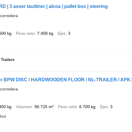
| 3 asser tautliner | alcoa | pallet box | steering
corredera
600 kg
Peso neto
7.400 kg
Ejes
3
Trailers
ailer BPW DISC / HARDWOODEN FLOOR / NL-TRAILER / APK:
corredera
300 kg
Volumen
90.725 m³
Peso neto
6.700 kg
Ejes
3
daal