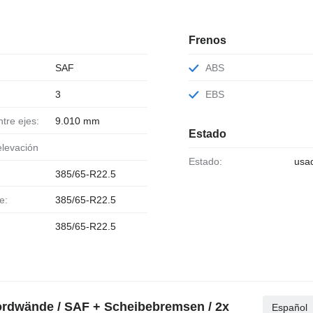
Frenos
SAF
ABS
3
EBS
ntre ejes:
9.010 mm
Estado
 elevación
Estado:
usa
385/65-R22.5
e:
385/65-R22.5
385/65-R22.5
ordwände / SAF + Scheibebremsen / 2x
Español