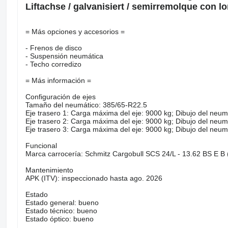
Liftachse / galvanisiert / semirremolque con l
= Más opciones y accesorios =
- Frenos de disco
- Suspensión neumática
- Techo corredizo
= Más información =
Configuración de ejes
Tamaño del neumático: 385/65-R22.5
Eje trasero 1: Carga máxima del eje: 9000 kg; Dibujo del neu
Eje trasero 2: Carga máxima del eje: 9000 kg; Dibujo del neu
Eje trasero 3: Carga máxima del eje: 9000 kg; Dibujo del neu
Funcional
Marca carrocería: Schmitz Cargobull SCS 24/L - 13.62 BS E B 
Mantenimiento
APK (ITV): inspeccionado hasta ago. 2026
Estado
Estado general: bueno
Estado técnico: bueno
Estado óptico: bueno