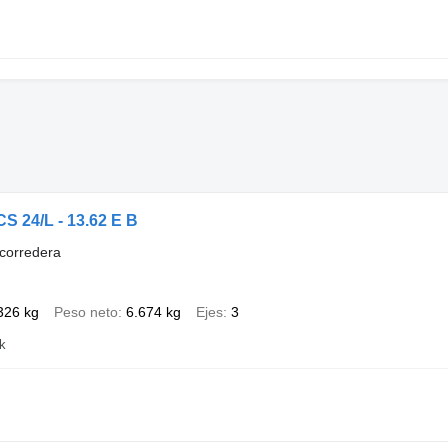
S 24/L - 13.62 E B
corredera
326 kg
Peso neto
6.674 kg
Ejes
3
k