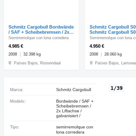
Schmitz Cargobull Bordwände
Schmitz Cargobull S0
/ SAF + Scheibebremsen / 2x
Schmitz Cargobull S0
Liftachse / galvanisiert /
curtain trailer - Disc b
Semirremolque con lona corredera
Semirremolque con lona c
4.985 €
4.950 €
2008
32.398 kg
2008
28.060 kg
Países Bajos, Roosendaal
Países Bajos, Lamswa
1/39
Marca:
Schmitz Cargobull
Modelo:
Bordwände / SAF +
Scheibebremsen /
2x Liftachse /
galvanisiert /
Tipo:
semirremolque con
lona corredera