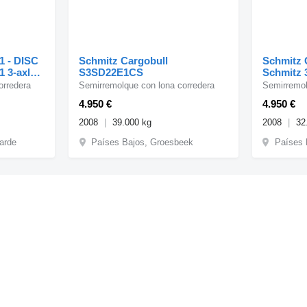
1 - DISC
Schmitz Cargobull
Schmitz 
1 3-axle
S3SD22E1CS
Schmitz 3
semi-trai
orredera
Semirremolque con lona corredera
Semirremol
4.950 €
4.950 €
2008
39.000 kg
2008
32
arde
Países Bajos, Groesbeek
Países 