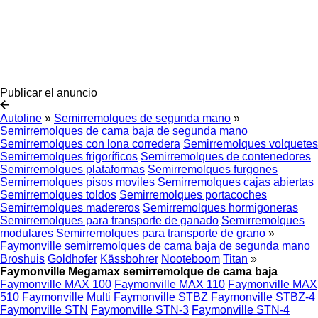
Publicar el anuncio
Autoline
»
Semirremolques de segunda mano
»
Semirremolques de cama baja de segunda mano
Semirremolques con lona corredera
Semirremolques volquetes
Semirremolques frigoríficos
Semirremolques de contenedores
Semirremolques plataformas
Semirremolques furgones
Semirremolques pisos moviles
Semirremolques cajas abiertas
Semirremolques toldos
Semirremolques portacoches
Semirremolques madereros
Semirremolques hormigoneras
Semirremolques para transporte de ganado
Semirremolques
modulares
Semirremolques para transporte de grano
»
Faymonville semirremolques de cama baja de segunda mano
Broshuis
Goldhofer
Kässbohrer
Nooteboom
Titan
»
Faymonville Megamax semirremolque de cama baja
Faymonville MAX 100
Faymonville MAX 110
Faymonville MAX
510
Faymonville Multi
Faymonville STBZ
Faymonville STBZ-4
Faymonville STN
Faymonville STN-3
Faymonville STN-4