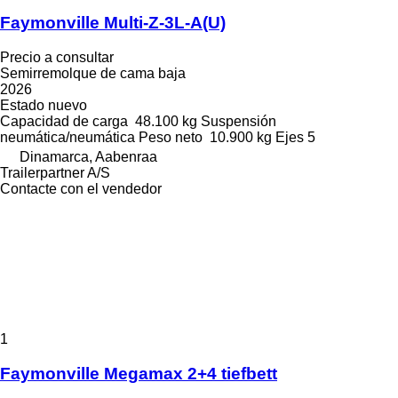
Faymonville Multi-Z-3L-A(U)
Precio a consultar
Semirremolque de cama baja
2026
Estado
nuevo
Capacidad de carga
48.100 kg
Suspensión
neumática/neumática
Peso neto
10.900 kg
Ejes
5
Dinamarca, Aabenraa
Trailerpartner A/S
Contacte con el vendedor
1
Faymonville Megamax 2+4 tiefbett