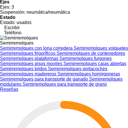
Ejes
Ejes:
3
Suspensión:
neumática/neumática
Estado
Estado:
usados
Escribir
Teléfono
Semirremolques
Semirremolques con lona corredera
Semirremolques volquetes
Semirremolques frigoríficos
Semirremolques de contenedores
Semirremolques plataformas
Semirremolques furgones
Semirremolques pisos moviles
Semirremolques cajas abiertas
Semirremolques toldos
Semirremolques portacoches
Semirremolques madereros
Semirremolques hormigoneras
Semirremolques para transporte de ganado
Semirremolques
modulares
Semirremolques para transporte de grano
Reseñas