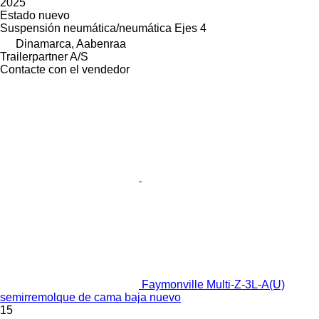
2025
Estado
nuevo
Suspensión
neumática/neumática
Ejes
4
Dinamarca, Aabenraa
Trailerpartner A/S
Contacte con el vendedor
Faymonville Multi-Z-3L-A(U)
semirremolque de cama baja nuevo
15