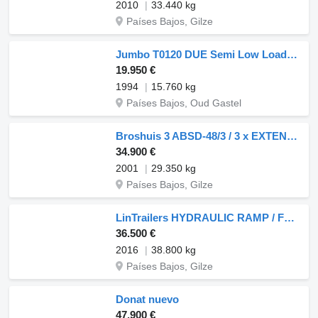
2010
33.440 kg
Países Bajos, Gilze
Jumbo T0120 DUE Semi Low Loader - 2-Axles BPW - Extendable - Wheel arc
19.950 €
1994
15.760 kg
Países Bajos, Oud Gastel
Broshuis 3 ABSD-48/3 / 3 x EXTENDABLE / 33 mtr
34.900 €
2001
29.350 kg
Países Bajos, Gilze
LinTrailers HYDRAULIC RAMP / FORK LIFT - MACHINE TRANSPORT
36.500 €
2016
38.800 kg
Países Bajos, Gilze
Donat nuevo
47.900 €