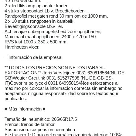
4 x Led werklamp.
2 x led flitslamp op achter kader.
4 stuks stopcontact t.b.v. Breedteborden.
Randprofiel met gaten rond 30 mm om de 1000 mm.
2 x 10 stuks rongpotten in kantbalk.
Bevestigingsconsole t.b.v lier.
Achterzijde opbergmogelijkheid voor oprijdbanen,
Maximaal maat oprijdbanen: 2400 x 470 x 150
RVS kist 1000 x 350 x 500 mm.
Hardhouten vloer.
= Información de la empresa =
**TODOS LOS PRECIOS SON NETOS PARA SU
EXPORTACION**,Joris Versteijnen 0031 630918564(NL-DE-
GB)Wouter Greutink 0031 615277998 (NL-DE-GB-ES-
IT)Govorim po ryccki 0031 649958194Nos esforzamos al
maximo por colocar la informacion correcta sin embargo no
aceptamos ninguna responsabilidad sobre los textos aqui
publicados.
= Más información =
Tamaño del neumático: 205/65R17.5
Frenos: frenos de tambor
Suspensión: suspensión neumática
Eje trasero 1: Dibujo del neumático izquierda interior: 100%;