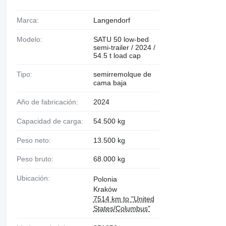
Marca:
Langendorf
Modelo:
SATU 50 low-bed
semi-trailer / 2024 /
54.5 t load cap
Tipo:
semirremolque de
cama baja
Año de fabricación:
2024
Capacidad de carga:
54.500 kg
Peso neto:
13.500 kg
Peso bruto:
68.000 kg
Ubicación:
Polonia
Kraków
7514 km to "United
States/Columbus"