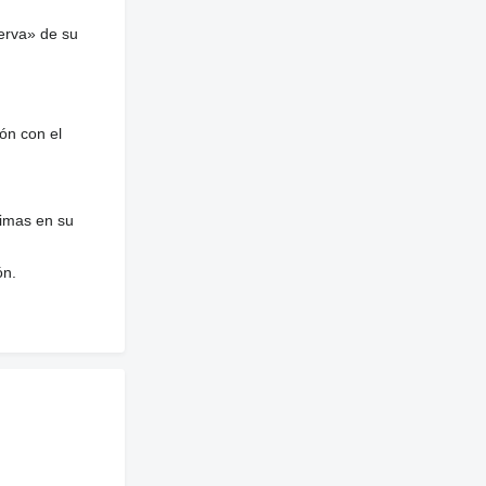
erva» de su
ón con el
nimas en su
ón.