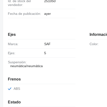
Id. de stock del
251050
vendedor:
Fecha de publicación:
ayer
Ejes
Informaci
Marca:
SAF
Color:
Ejes:
5
Suspensión:
neumática/neumática
Frenos
ABS
Estado