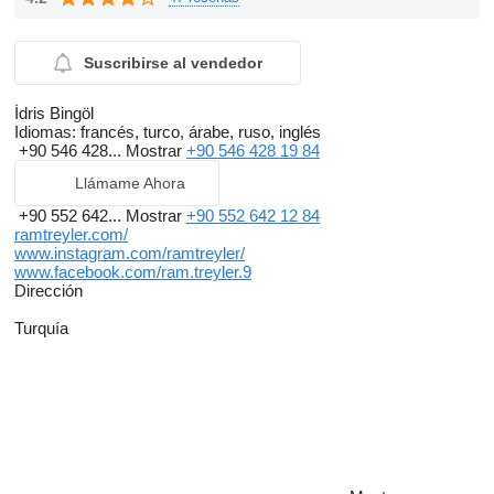
Suscribirse al vendedor
İdris Bingöl
Idiomas:
francés, turco, árabe, ruso, inglés
+90 546 428...
Mostrar
+90 546 428 19 84
Llámame Ahora
+90 552 642...
Mostrar
+90 552 642 12 84
ramtreyler.com/
www.instagram.com/ramtreyler/
www.facebook.com/ram.treyler.9
Dirección
Turquía