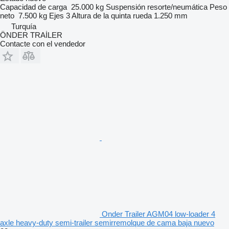
Capacidad de carga
25.000 kg
Suspensión
resorte/neumática
Peso
neto
7.500 kg
Ejes
3
Altura de la quinta rueda
1.250 mm
Turquía
ÖNDER TRAİLER
Contacte con el vendedor
Onder Trailer AGM04 low-loader 4
axle heavy-duty semi-trailer semirremolque de cama baja nuevo