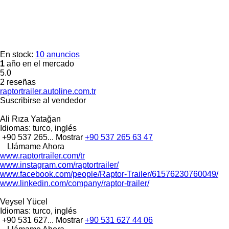
En stock:
10 anuncios
1
año en el mercado
5.0
2 reseñas
raptortrailer.autoline.com.tr
Suscribirse al vendedor
Ali Rıza Yatağan
Idiomas:
turco, inglés
+90 537 265...
Mostrar
+90 537 265 63 47
Llámame Ahora
www.raptortrailer.com/tr
www.instagram.com/raptortrailer/
www.facebook.com/people/Raptor-Trailer/61576230760049/
www.linkedin.com/company/raptor-trailer/
Veysel Yücel
Idiomas:
turco, inglés
+90 531 627...
Mostrar
+90 531 627 44 06