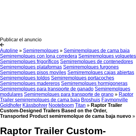
Publicar el anuncio
Autoline
»
Semirremolques
»
Semirremolques de cama baja
Semirremolques con lona corredera
Semirremolques volquetes
Semirremolques frigoríficos
Semirremolques de contenedores
Semirremolques plataformas
Semirremolques furgones
Semirremolques pisos moviles
Semirremolques cajas abiertas
Semirremolques toldos
Semirremolques portacoches
Semirremolques madereros
Semirremolques hormigoneras
Semirremolques para transporte de ganado
Semirremolques
modulares
Semirremolques para transporte de grano
»
Raptor
Trailer semirremolques de cama baja
Broshuis
Faymonville
Goldhofer
Kässbohrer
Nooteboom
Titan
»
Raptor Trailer
Custom-Designed Trailers Based on the Order,
Transported Product semirremolque de cama baja nuevo
»
Raptor Trailer Custom-