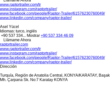
Llámame Ahora
www.raptortrailer.com/tr
www.instagram.com/raptortrailer/
www.facebook.com/people/Raptor-Trailer/61576230760049/
www.linkedin.com/company/raptor-trailer/
Asel Yücel
Idiomas:
turco, inglés
+90 537 334...
Mostrar
+90 537 334 46 09
Llámame Ahora
raptortrailer.com
www.raptortrailer.com/tr
www.instagram.com/raptortrailer/
www.facebook.com/people/Raptor-Trailer/61576230760049/
www.linkedin.com/company/raptor-trailer/
Dirección
Turquía, Región de Anatolia Central, KONYA/KARATAY, Başak
Mh. Çarpana Sk. No:7 Karatay KONYA