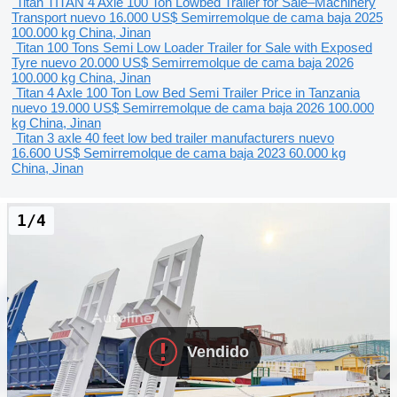
Titan TITAN 4 Axle 100 Ton Lowbed Trailer for Sale–Machinery
Transport nuevo
16.000 US$
Semirremolque de cama baja
2025
100.000 kg
China, Jinan
Titan 100 Tons Semi Low Loader Trailer for Sale with Exposed
Tyre nuevo
20.000 US$
Semirremolque de cama baja
2026
100.000 kg
China, Jinan
Titan 4 Axle 100 Ton Low Bed Semi Trailer Price in Tanzania
nuevo
19.000 US$
Semirremolque de cama baja
2026
100.000
kg
China, Jinan
Titan 3 axle 40 feet low bed trailer manufacturers nuevo
16.600 US$
Semirremolque de cama baja
2023
60.000 kg
China, Jinan
1/4
Vendido