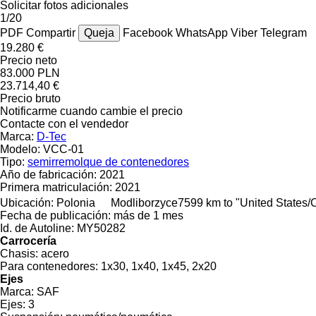
Solicitar fotos adicionales
1/20
PDF
Compartir
Queja
Facebook
WhatsApp
Viber
Telegram
19.280 €
Precio neto
83.000 PLN
23.714,40 €
Precio bruto
Notificarme cuando cambie el precio
Contacte con el vendedor
Marca:
D-Tec
Modelo:
VCC-01
Tipo:
semirremolque de contenedores
Año de fabricación:
2021
Primera matriculación:
2021
Ubicación:
Polonia
Modliborzyce
7599 km to "United States
Fecha de publicación:
más de 1 mes
Id. de Autoline:
MY50282
Carrocería
Chasis:
acero
Para contenedores:
1x30, 1x40, 1x45, 2x20
Ejes
Marca:
SAF
Ejes:
3