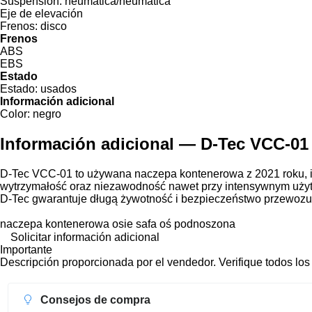
Suspensión:
neumática/neumática
Eje de elevación
Frenos:
disco
Frenos
ABS
EBS
Estado
Estado:
usados
Información adicional
Color:
negro
Información adicional — D-Tec VCC-01
D-Tec VCC-01 to używana naczepa kontenerowa z 2021 roku, i
wytrzymałość oraz niezawodność nawet przy intensywnym użytk
D-Tec gwarantuje długą żywotność i bezpieczeństwo przewozu 
naczepa kontenerowa osie safa oś podnoszona
Solicitar información adicional
Importante
Descripción proporcionada por el vendedor. Verifique todos los
Consejos de compra