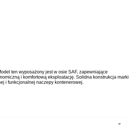
odel ten wyposażony jest w osie SAF, zapewniające
omiczną i komfortową eksploatację. Solidna konstrukcja marki
j i funkcjonalnej naczepy kontenerowej.