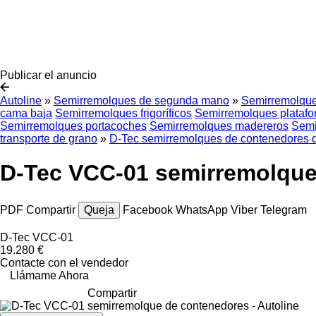
Publicar el anuncio
Autoline
»
Semirremolques de segunda mano
»
Semirremolque
cama baja
Semirremolques frigoríficos
Semirremolques plataf
Semirremolques portacoches
Semirremolques madereros
Semi
transporte de grano
»
D-Tec semirremolques de contenedores
D-Tec VCC-01 semirremolque
PDF
Compartir
Queja
Facebook
WhatsApp
Viber
Telegram
D-Tec VCC-01
19.280 €
Contacte con el vendedor
Llámame Ahora
Compartir