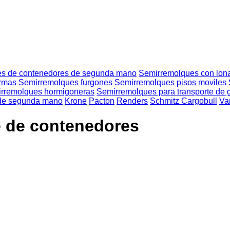
s de contenedores de segunda mano
Semirremolques con lona
ormas
Semirremolques furgones
Semirremolques pisos moviles
rremolques hormigoneras
Semirremolques para transporte de
 de segunda mano
Krone
Pacton
Renders
Schmitz Cargobull
Va
 de contenedores