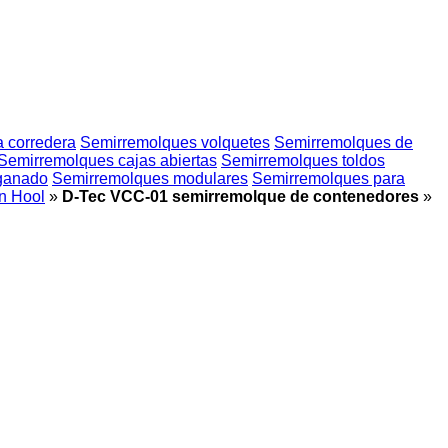
 corredera
Semirremolques volquetes
Semirremolques de
Semirremolques cajas abiertas
Semirremolques toldos
 ganado
Semirremolques modulares
Semirremolques para
n Hool
»
D-Tec VCC-01 semirremolque de contenedores
»