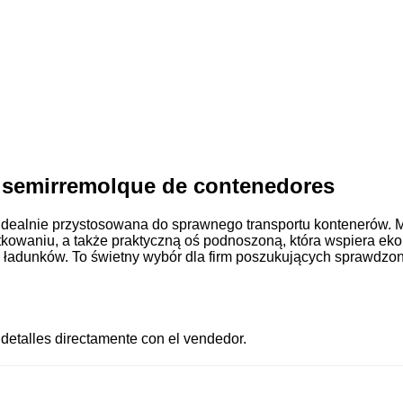
 semirremolque de contenedores
dealnie przystosowana do sprawnego transportu kontenerów. M
owaniu, a także praktyczną oś podnoszoną, która wspiera ekon
ładunków. To świetny wybór dla firm poszukujących sprawdzone
 detalles directamente con el vendedor.