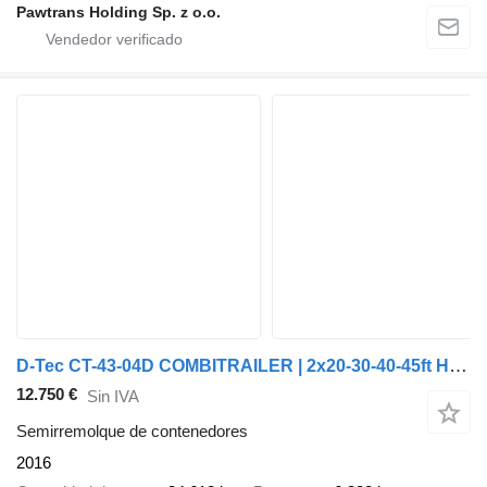
Pawtrans Holding Sp. z o.o.
D-Tec CT-43-04D COMBITRAILER | 2x20-30-40-45ft HC * STEERING AXLE * LI
12.750 €
Sin IVA
Semirremolque de contenedores
2016