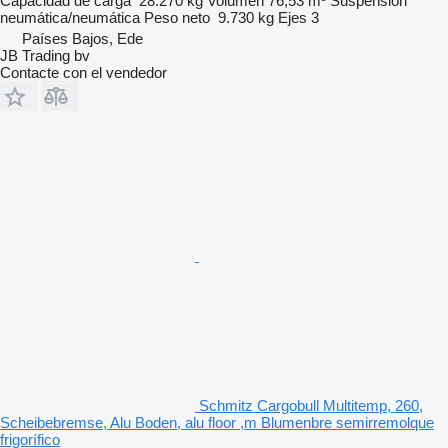
Capacidad de carga
28.270 kg
Volumen
76,53 m³
Suspensión
neumática/neumática
Peso neto
9.730 kg
Ejes
3
Países Bajos, Ede
JB Trading bv
Contacte con el vendedor
Schmitz Cargobull Multitemp, 260,
Scheibebremse, Alu Boden, alu floor ,m Blumenbre semirremolque
frigorífico