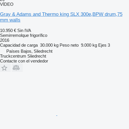
VÍDEO
Gray & Adams and Thermo king SLX 300e,BPW drum,75
mm walls
10.950 €
Sin IVA
Semirremolque frigorífico
2016
Capacidad de carga
30.000 kg
Peso neto
9.000 kg
Ejes
3
Países Bajos, Sliedrecht
Truckcentrum Sliedrecht
Contacte con el vendedor