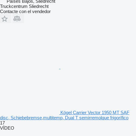
Países Bajos, Sliedrecht
Truckcentrum Sliedrecht
Contacte con el vendedor
Kögel Carrier Vector 1950 MT SAF
disc, Schiebebremse,multitemp, Dual T semirremolque frigorífico
17
VÍDEO