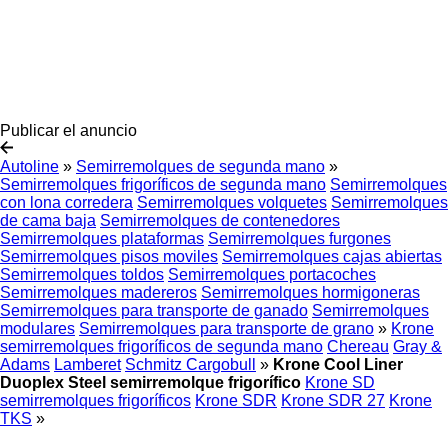
Publicar el anuncio
Autoline
»
Semirremolques de segunda mano
»
Semirremolques frigoríficos de segunda mano
Semirremolques
con lona corredera
Semirremolques volquetes
Semirremolques
de cama baja
Semirremolques de contenedores
Semirremolques plataformas
Semirremolques furgones
Semirremolques pisos moviles
Semirremolques cajas abiertas
Semirremolques toldos
Semirremolques portacoches
Semirremolques madereros
Semirremolques hormigoneras
Semirremolques para transporte de ganado
Semirremolques
modulares
Semirremolques para transporte de grano
»
Krone
semirremolques frigoríficos de segunda mano
Chereau
Gray &
Adams
Lamberet
Schmitz Cargobull
»
Krone Cool Liner
Duoplex Steel semirremolque frigorífico
Krone SD
semirremolques frigoríficos
Krone SDR
Krone SDR 27
Krone
TKS
»