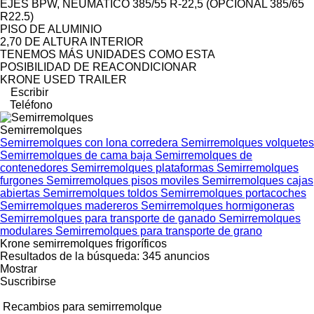
EJES BPW, NEUMATICO 385/55 R-22,5 (OPCIONAL 385/65
R22.5)
PISO DE ALUMINIO
2,70 DE ALTURA INTERIOR
TENEMOS MÁS UNIDADES COMO ESTA
POSIBILIDAD DE REACONDICIONAR
KRONE USED TRAILER
Escribir
Teléfono
Semirremolques
Semirremolques con lona corredera
Semirremolques volquetes
Semirremolques de cama baja
Semirremolques de
contenedores
Semirremolques plataformas
Semirremolques
furgones
Semirremolques pisos moviles
Semirremolques cajas
abiertas
Semirremolques toldos
Semirremolques portacoches
Semirremolques madereros
Semirremolques hormigoneras
Semirremolques para transporte de ganado
Semirremolques
modulares
Semirremolques para transporte de grano
Krone semirremolques frigoríficos
Resultados de la búsqueda:
345 anuncios
Mostrar
Suscribirse
Recambios para semirremolque