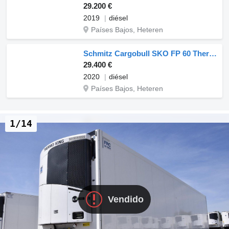
29.200 €
2019
diésel
Países Bajos, Heteren
Schmitz Cargobull SKO FP 60 ThermoKing SLXi 300
29.400 €
2020
diésel
Países Bajos, Heteren
1/14
Vendido