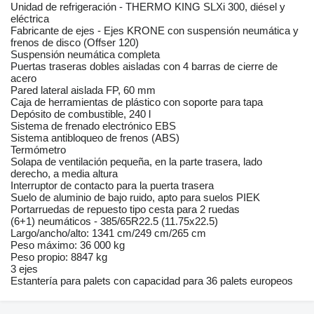
Unidad de refrigeración - THERMO KING SLXi 300, diésel y
eléctrica
Fabricante de ejes - Ejes KRONE con suspensión neumática y
frenos de disco (Offser 120)
Suspensión neumática completa
Puertas traseras dobles aisladas con 4 barras de cierre de
acero
Pared lateral aislada FP, 60 mm
Caja de herramientas de plástico con soporte para tapa
Depósito de combustible, 240 l
Sistema de frenado electrónico EBS
Sistema antibloqueo de frenos (ABS)
Termómetro
Solapa de ventilación pequeña, en la parte trasera, lado
derecho, a media altura
Interruptor de contacto para la puerta trasera
Suelo de aluminio de bajo ruido, apto para suelos PIEK
Portarruedas de repuesto tipo cesta para 2 ruedas
(6+1) neumáticos - 385/65R22.5 (11.75x22.5)
Largo/ancho/alto: 1341 cm/249 cm/265 cm
Peso máximo: 36 000 kg
Peso propio: 8847 kg
3 ejes
Estantería para palets con capacidad para 36 palets europeos