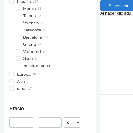
España
Suscribirse
Murcia
Al hacer clic aq
Totana
Valencia
Zaragoza
Barcelona
Girona
Valladolid
Soria
mostrar todos
Europa
Asia
Países Bajos
otros
Alemania
China
Polonia
Turquía
Ucrania
Lituania
Argentina
Precio
Dinamarca
Moldavia
Reino Unido
–
Rumanía
Hungría