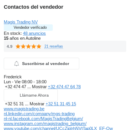
Contactos del vendedor
Magis Trading NV
Vendedor verificado
En stock:
48 anuncios
15
años en Autoline
4.9
21 reseñas
Suscribirse al vendedor
Frederick
Lun - Vie
08:00 - 18:00
+32 474 47 ...
Mostrar
+32 474 47 64 78
Llámame Ahora
+32 51 31 ...
Mostrar
+32 51 31 45 15
www.magistrading.be
nl.linkedin.com/company/mgs-trading
nl-nl.facebook.com/MagisTradingBelgium/
www.instagram.com/magistrading_belgium/
www.youtube.com/channel/UCcZjpIrhNVtTap0LX_EF-Qw