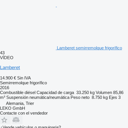
Lamberet semirremolque frigorífico
43
VÍDEO
Lamberet
14.900 €
Sin IVA
Semirremolque frigorífico
2016
Combustible
diésel
Capacidad de carga
33.250 kg
Volumen
85,86
m³
Suspensión
neumática/neumática
Peso neto
8.750 kg
Ejes
3
Alemania, Trier
LEKO GmbH
Contacte con el vendedor
¿Vende vehículos o maquinaria?