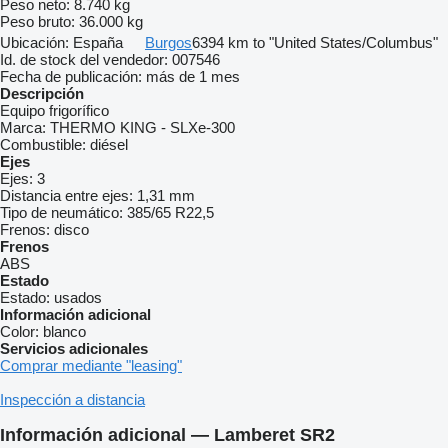
Peso neto:
8.740 kg
Peso bruto:
36.000 kg
Ubicación:
España
Burgos
6394 km to "United States/Columbus"
Id. de stock del vendedor:
007546
Fecha de publicación:
más de 1 mes
Descripción
Equipo frigorífico
Marca:
THERMO KING - SLXe-300
Combustible:
diésel
Ejes
Ejes:
3
Distancia entre ejes:
1,31 mm
Tipo de neumático:
385/65 R22,5
Frenos:
disco
Frenos
ABS
Estado
Estado:
usados
Información adicional
Color:
blanco
Servicios adicionales
Comprar mediante "leasing"
Inspección a distancia
Información adicional — Lamberet SR2