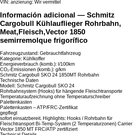
VIN:
anzierung: Wir vermittel
Información adicional — Schmitz
Cargobull Kühlauflieger Rohrbahn,
Meat,Fleisch,Vector 1850
semirremolque frigorífico
Fahrzeugzustand: Gebrauchtfahrzeug
Kategorie: Kühlkoffer
Energieverbrauch (komb.): l/100km
CO₂-Emissionen (komb.): g/km
Schmitz Cargobull SKO 24 1850MT Rohrbahn
Technische Daten
Modell: Schmitz Cargobull SKO 24
Rohrbahnsystem (Hooks) für hängende Fleischtransporte
Temperaturaufzeichnung ohne Temperaturschreiber
Palettenkasten
Palettenkasten – ATP/FRC-Zertifikat
gepflegt
sofort einsatzbereit. Highlights: Hooks / Rohrbahn für
Fleischtransport Bi-Temp-System (2 Temperaturzonen) Carrier
Vector 1850 MT FRC/ATP zertifiziert
Technical Details