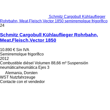
Schmitz Cargobull Kühlauflieger
Rohrbahn, Meat,Fleisch,Vector 1850 semirremolque frigorífico
24
Schmitz Cargobull Kühlauflieger Rohrbahn,
Meat,Fleisch,Vector 1850
10.890 €
Sin IVA
Semirremolque frigorífico
2012
Combustible
diésel
Volumen
88,66 m³
Suspensión
neumática/neumática
Ejes
3
Alemania, Dorsten
WST Nutzfahrzeuge
Contacte con el vendedor