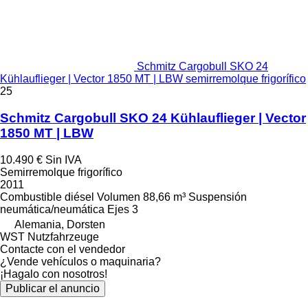
Schmitz Cargobull SKO 24
Kühlauflieger | Vector 1850 MT | LBW semirremolque frigorífico
25
Schmitz Cargobull SKO 24 Kühlauflieger | Vector
1850 MT | LBW
10.490 €
Sin IVA
Semirremolque frigorífico
2011
Combustible
diésel
Volumen
88,66 m³
Suspensión
neumática/neumática
Ejes
3
Alemania, Dorsten
WST Nutzfahrzeuge
Contacte con el vendedor
¿Vende vehículos o maquinaria?
¡Hagalo con nosotros!
Publicar el anuncio