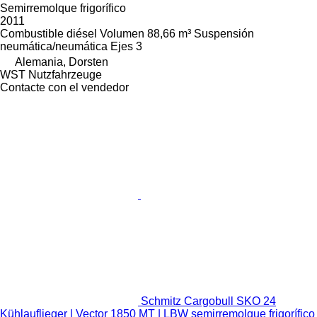
Semirremolque frigorífico
2011
Combustible
diésel
Volumen
88,66 m³
Suspensión
neumática/neumática
Ejes
3
Alemania, Dorsten
WST Nutzfahrzeuge
Contacte con el vendedor
Schmitz Cargobull SKO 24
Kühlauflieger | Vector 1850 MT | LBW semirremolque frigorífico