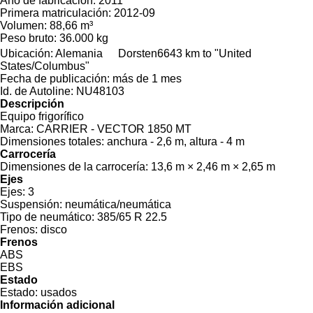
Año de fabricación:
2011
Primera matriculación:
2012-09
Volumen:
88,66 m³
Peso bruto:
36.000 kg
Ubicación:
Alemania
Dorsten
6643 km to "United
States/Columbus"
Fecha de publicación:
más de 1 mes
Id. de Autoline:
NU48103
Descripción
Equipo frigorífico
Marca:
CARRIER - VECTOR 1850 MT
Dimensiones totales:
anchura - 2,6 m, altura - 4 m
Carrocería
Dimensiones de la carrocería:
13,6 m × 2,46 m × 2,65 m
Ejes
Ejes:
3
Suspensión:
neumática/neumática
Tipo de neumático:
385/65 R 22.5
Frenos:
disco
Frenos
ABS
EBS
Estado
Estado:
usados
Información adicional