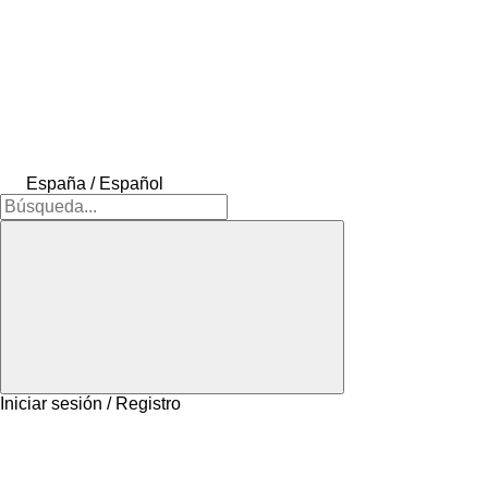
España / Español
Iniciar sesión / Registro