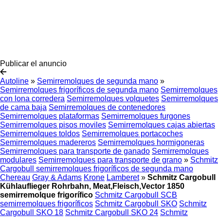
Publicar el anuncio
Autoline
»
Semirremolques de segunda mano
»
Semirremolques frigoríficos de segunda mano
Semirremolques
con lona corredera
Semirremolques volquetes
Semirremolques
de cama baja
Semirremolques de contenedores
Semirremolques plataformas
Semirremolques furgones
Semirremolques pisos moviles
Semirremolques cajas abiertas
Semirremolques toldos
Semirremolques portacoches
Semirremolques madereros
Semirremolques hormigoneras
Semirremolques para transporte de ganado
Semirremolques
modulares
Semirremolques para transporte de grano
»
Schmitz
Cargobull semirremolques frigoríficos de segunda mano
Chereau
Gray & Adams
Krone
Lamberet
»
Schmitz Cargobull
Kühlauflieger Rohrbahn, Meat,Fleisch,Vector 1850
semirremolque frigorífico
Schmitz Cargobull SCB
semirremolques frigoríficos
Schmitz Cargobull SKO
Schmitz
Cargobull SKO 18
Schmitz Cargobull SKO 24
Schmitz