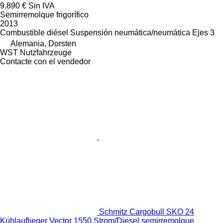
9.890 €
Sin IVA
Semirremolque frigorífico
2013
Combustible
diésel
Suspensión
neumática/neumática
Ejes
3
Alemania, Dorsten
WST Nutzfahrzeuge
Contacte con el vendedor
Schmitz Cargobull SKO 24
Kühlauflieger Vector 1550 Strom/Diesel semirremolque