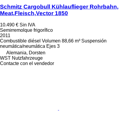
Schmitz Cargobull Kühlauflieger Rohrbahn,
Meat,Fleisch,Vector 1850
10.490 €
Sin IVA
Semirremolque frigorífico
2011
Combustible
diésel
Volumen
88,66 m³
Suspensión
neumática/neumática
Ejes
3
Alemania, Dorsten
WST Nutzfahrzeuge
Contacte con el vendedor