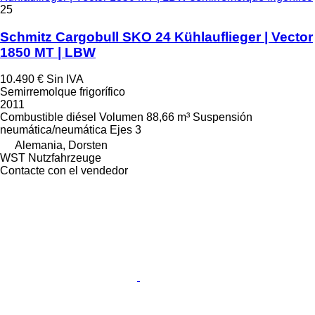
25
Schmitz Cargobull SKO 24 Kühlauflieger | Vector
1850 MT | LBW
10.490 €
Sin IVA
Semirremolque frigorífico
2011
Combustible
diésel
Volumen
88,66 m³
Suspensión
neumática/neumática
Ejes
3
Alemania, Dorsten
WST Nutzfahrzeuge
Contacte con el vendedor