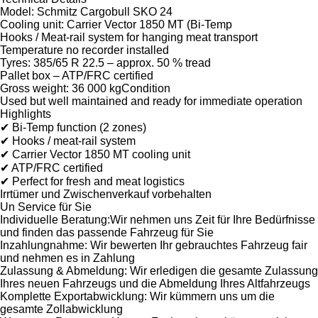
Model: Schmitz Cargobull SKO 24
Cooling unit: Carrier Vector 1850 MT (Bi-Temp
Hooks / Meat-rail system for hanging meat transport
Temperature no recorder installed
Tyres: 385/65 R 22.5 – approx. 50 % tread
Pallet box – ATP/FRC certified
Gross weight: 36 000 kgCondition
Used but well maintained and ready for immediate operation
Highlights
✔ Bi-Temp function (2 zones)
✔ Hooks / meat-rail system
✔ Carrier Vector 1850 MT cooling unit
✔ ATP/FRC certified
✔ Perfect for fresh and meat logistics
Irrtümer und Zwischenverkauf vorbehalten
Un Service für Sie
Individuelle Beratung:Wir nehmen uns Zeit für Ihre Bedürfnisse
und finden das passende Fahrzeug für Sie
Inzahlungnahme: Wir bewerten Ihr gebrauchtes Fahrzeug fair
und nehmen es in Zahlung
Zulassung & Abmeldung: Wir erledigen die gesamte Zulassung
Ihres neuen Fahrzeugs und die Abmeldung Ihres Altfahrzeugs
Komplette Exportabwicklung: Wir kümmern uns um die
gesamte Zollabwicklung