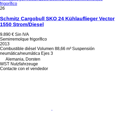
frigorífico
26
Schmitz Cargobull SKO 24 Kühlauflieger Vector
1550 Strom/Diesel
9.890 €
Sin IVA
Semirremolque frigorífico
2013
Combustible
diésel
Volumen
88,66 m³
Suspensión
neumática/neumática
Ejes
3
Alemania, Dorsten
WST Nutzfahrzeuge
Contacte con el vendedor