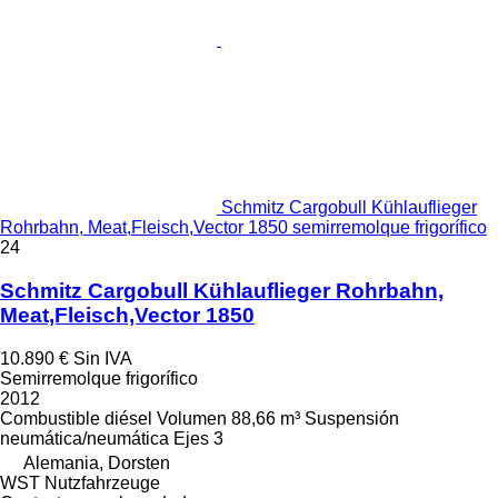
Schmitz Cargobull Kühlauflieger
Rohrbahn, Meat,Fleisch,Vector 1850 semirremolque frigorífico
24
Schmitz Cargobull Kühlauflieger Rohrbahn,
Meat,Fleisch,Vector 1850
10.890 €
Sin IVA
Semirremolque frigorífico
2012
Combustible
diésel
Volumen
88,66 m³
Suspensión
neumática/neumática
Ejes
3
Alemania, Dorsten
WST Nutzfahrzeuge