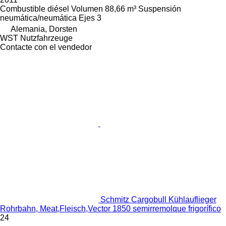
Combustible
diésel
Volumen
88,66 m³
Suspensión
neumática/neumática
Ejes
3
Alemania, Dorsten
WST Nutzfahrzeuge
Contacte con el vendedor
Schmitz Cargobull Kühlauflieger
Rohrbahn, Meat,Fleisch,Vector 1850 semirremolque frigorífico
24