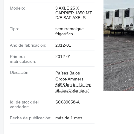
Modelo:
3 AXLE 25 X
CARRIER 1850 MT
D/E SAF AXELS
Tipo:
semirremolque
frigorífico
Año de fabricación:
2012-01
Primera
2012-01
matriculación:
Ubicación:
Países Bajos
Groot-Ammers
6498 km to "United
States/Columbus"
Id. de stock del
SC089058-A
vendedor:
Fecha de publicación:
más de 1 mes