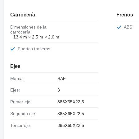
Carrocería
Frenos
Dimensiones de la
ABS
carrocería:
13,4 m × 2,5 m × 2,6 m
Puertas traseras
Ejes
Marca:
SAF
Ejes:
3
Primer eje:
385X65X22.5
Segundo eje:
385X65X22.5
Tercer eje:
385X65X22.5