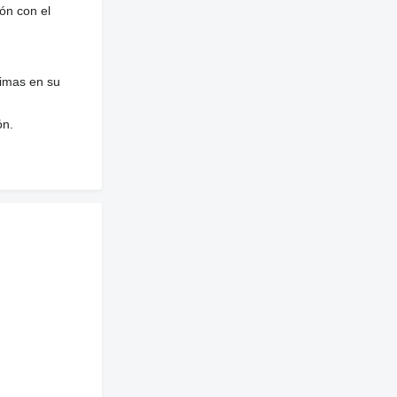
ón con el
nimas en su
ón.