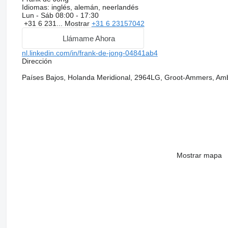
Idiomas:
inglés, alemán, neerlandés
Lun - Sáb
08:00 - 17:30
+31 6 231...
Mostrar
+31 6 23157042
Llámame Ahora
nl.linkedin.com/in/frank-de-jong-04841ab4
Dirección
Países Bajos, Holanda Meridional, 2964LG, Groot-Ammers, Am
Mostrar mapa