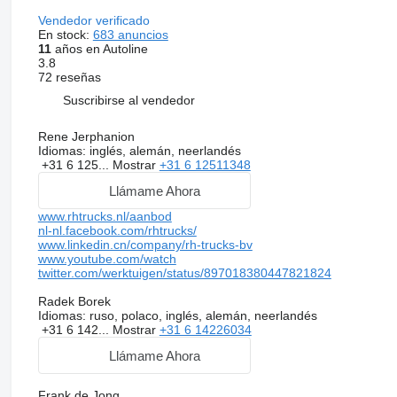
Vendedor verificado
En stock:
683 anuncios
11
años en Autoline
3.8
72 reseñas
Suscribirse al vendedor
Rene Jerphanion
Idiomas:
inglés, alemán, neerlandés
+31 6 125...
Mostrar
+31 6 12511348
Llámame Ahora
www.rhtrucks.nl/aanbod
nl-nl.facebook.com/rhtrucks/
www.linkedin.cn/company/rh-trucks-bv
www.youtube.com/watch
twitter.com/werktuigen/status/897018380447821824
Radek Borek
Idiomas:
ruso, polaco, inglés, alemán, neerlandés
+31 6 142...
Mostrar
+31 6 14226034
Llámame Ahora
Frank de Jong