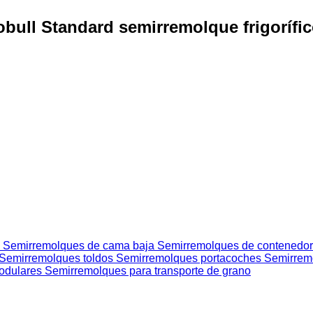
bull Standard semirremolque frigorífi
s
Semirremolques de cama baja
Semirremolques de contenedo
Semirremolques toldos
Semirremolques portacoches
Semirrem
odulares
Semirremolques para transporte de grano