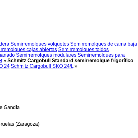
dera
Semirremolques volquetes
Semirremolques de cama baja
rremolques cajas abiertas
Semirremolques toldos
 ganado
Semirremolques modulares
Semirremolques para
t
»
Schmitz Cargobull Standard semirremolque frigorífico
O 24
Schmitz Cargobull SKO 24/L
»
e Gandía
ruelas (Zaragoza)