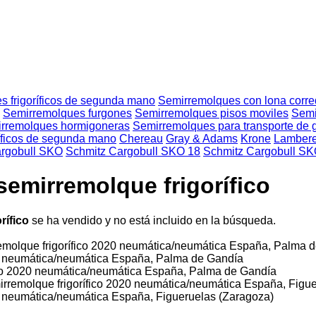
s frigoríficos de segunda mano
Semirremolques con lona corre
Semirremolques furgones
Semirremolques pisos moviles
Semi
rremolques hormigoneras
Semirremolques para transporte de
íficos de segunda mano
Chereau
Gray & Adams
Krone
Lambere
argobull SKO
Schmitz Cargobull SKO 18
Schmitz Cargobull SK
emirremolque frigorífico
rífico
se ha vendido y no está incluido en la búsqueda.
molque frigorífico
2020
neumática/neumática
España, Palma d
0
neumática/neumática
España, Palma de Gandía
co
2020
neumática/neumática
España, Palma de Gandía
rremolque frigorífico
2020
neumática/neumática
España, Figue
0
neumática/neumática
España, Figueruelas (Zaragoza)