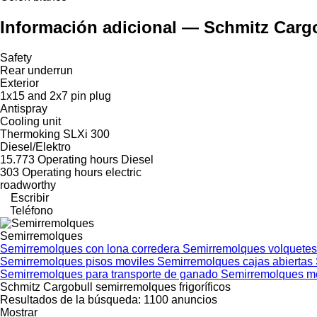
Información adicional — Schmitz Cargo
Safety
Rear underrun
Exterior
1x15 and 2x7 pin plug
Antispray
Cooling unit
Thermoking SLXi 300
Diesel/Elektro
15.773 Operating hours Diesel
303 Operating hours electric
roadworthy
Escribir
Teléfono
Semirremolques
Semirremolques con lona corredera
Semirremolques volquete
Semirremolques pisos moviles
Semirremolques cajas abiertas
Semirremolques para transporte de ganado
Semirremolques m
Schmitz Cargobull semirremolques frigoríficos
Resultados de la búsqueda:
1100 anuncios
Mostrar