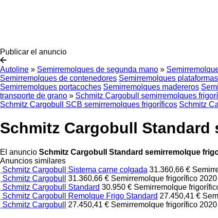
Publicar el anuncio
Autoline
»
Semirremolques de segunda mano
»
Semirremolque
Semirremolques de contenedores
Semirremolques plataformas
Semirremolques portacoches
Semirremolques madereros
Semi
transporte de grano
»
Schmitz Cargobull semirremolques frigor
Schmitz Cargobull SCB semirremolques frigoríficos
Schmitz C
Schmitz Cargobull Standard s
El anuncio
Schmitz Cargobull Standard semirremolque frigo
Anuncios similares
Schmitz Cargobull Sistema carne colgada
31.360,66 €
Semirre
Schmitz Cargobull
31.360,66 €
Semirremolque frigorífico
202
Schmitz Cargobull Standard
30.950 €
Semirremolque frigorífi
Schmitz Cargobull Remolque Frigo Standard
27.450,41 €
Semi
Schmitz Cargobull
27.450,41 €
Semirremolque frigorífico
202