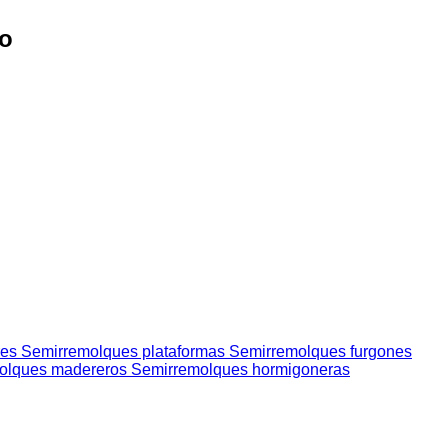
co
res
Semirremolques plataformas
Semirremolques furgones
olques madereros
Semirremolques hormigoneras