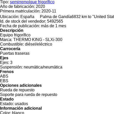
Tipo:
semirremolque frigorífico
Año de fabricación:
2020
Primera matriculación:
2020-11
Ubicación:
España
Palma de Gandía
6832 km to "United St
Id. de stock del vendedor:
5492565
Fecha de publicación:
más de 1 mes
Descripción
Equipo frigorífico
Marca:
THERMO KING - SLXi-300
Combustible:
diésel/eléctrico
Carrocería
Puertas traseras
Ejes
Ejes:
3
Suspensión:
neumática/neumática
Frenos
ABS
EBS
Opciones adicionales
Rueda de repuesto
Soporte para rueda de repuesto
Estado
Estado:
usados
Información adicional
Color:
blanco