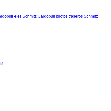
rgobull ejes
Schmitz Cargobull pilotos traseros
Schmitz
co