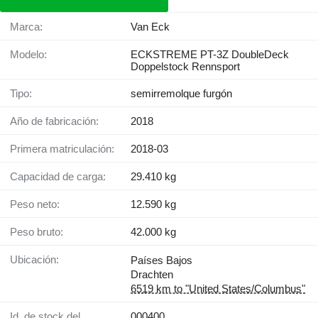
Marca:
Van Eck
Modelo:
ECKSTREME PT-3Z DoubleDeck
Doppelstock Rennsport
Tipo:
semirremolque furgón
Año de fabricación:
2018
Primera matriculación:
2018-03
Capacidad de carga:
29.410 kg
Peso neto:
12.590 kg
Peso bruto:
42.000 kg
Ubicación:
Países Bajos
Drachten
6519 km to "United States/Columbus"
Id. de stock del
000400