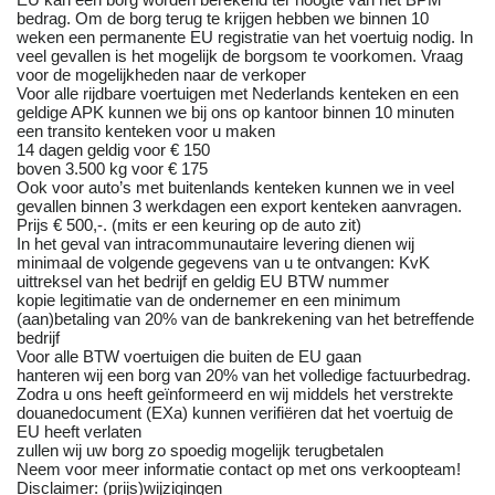
bedrag. Om de borg terug te krijgen hebben we binnen 10
weken een permanente EU registratie van het voertuig nodig. In
veel gevallen is het mogelijk de borgsom te voorkomen. Vraag
voor de mogelijkheden naar de verkoper
Voor alle rijdbare voertuigen met Nederlands kenteken en een
geldige APK kunnen we bij ons op kantoor binnen 10 minuten
een transito kenteken voor u maken
14 dagen geldig voor € 150
boven 3.500 kg voor € 175
Ook voor auto’s met buitenlands kenteken kunnen we in veel
gevallen binnen 3 werkdagen een export kenteken aanvragen.
Prijs € 500,-. (mits er een keuring op de auto zit)
In het geval van intracommunautaire levering dienen wij
minimaal de volgende gegevens van u te ontvangen: KvK
uittreksel van het bedrijf en geldig EU BTW nummer
kopie legitimatie van de ondernemer en een minimum
(aan)betaling van 20% van de bankrekening van het betreffende
bedrijf
Voor alle BTW voertuigen die buiten de EU gaan
hanteren wij een borg van 20% van het volledige factuurbedrag.
Zodra u ons heeft geïnformeerd en wij middels het verstrekte
douanedocument (EXa) kunnen verifiëren dat het voertuig de
EU heeft verlaten
zullen wij uw borg zo spoedig mogelijk terugbetalen
Neem voor meer informatie contact op met ons verkoopteam!
Disclaimer: (prijs)wijzigingen