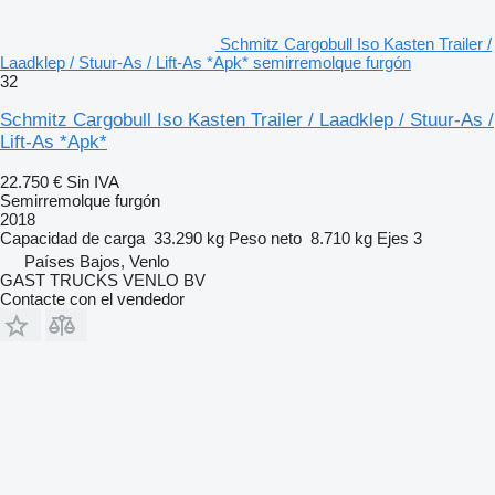
Schmitz Cargobull Iso Kasten Trailer /
Laadklep / Stuur-As / Lift-As *Apk* semirremolque furgón
32
Schmitz Cargobull Iso Kasten Trailer / Laadklep / Stuur-As /
Lift-As *Apk*
22.750 €
Sin IVA
Semirremolque furgón
2018
Capacidad de carga
33.290 kg
Peso neto
8.710 kg
Ejes
3
Países Bajos, Venlo
GAST TRUCKS VENLO BV
Contacte con el vendedor