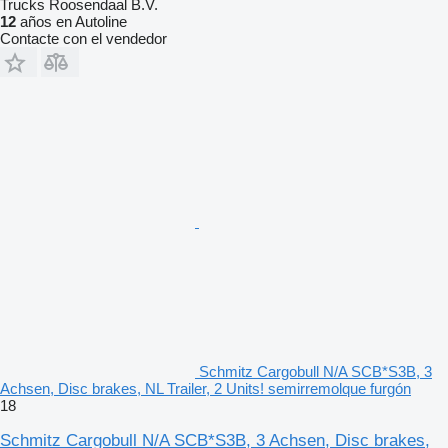
Trucks Roosendaal B.V.
12
años en Autoline
Contacte con el vendedor
Schmitz Cargobull N/A SCB*S3B, 3
Achsen, Disc brakes, NL Trailer, 2 Units! semirremolque furgón
18
Schmitz Cargobull N/A SCB*S3B, 3 Achsen, Disc brakes,