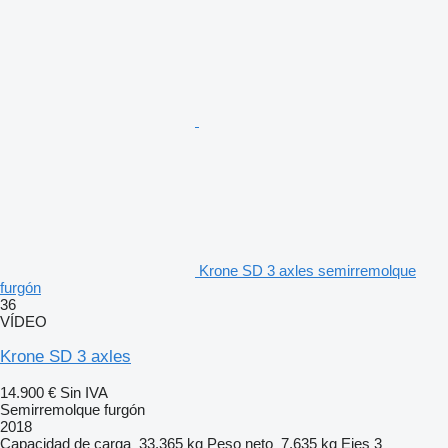
Krone SD 3 axles semirremolque
furgón
36
VÍDEO
Krone SD 3 axles
14.900 €
Sin IVA
Semirremolque furgón
2018
Capacidad de carga
33.365 kg
Peso neto
7.635 kg
Ejes
3