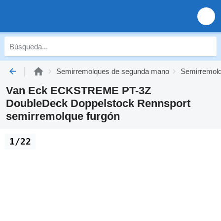
Semirremolques de segunda mano
Semirremolq
Van Eck ECKSTREME PT-3Z
DoubleDeck Doppelstock Rennsport
semirremolque furgón
1/22