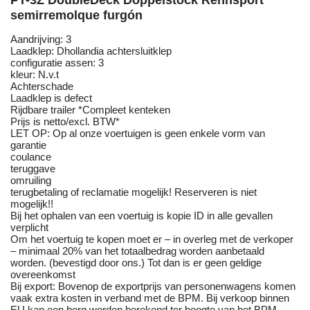
PT-3Z DoubleDeck Doppelstock Rennsport
semirremolque furgón
Aandrijving: 3
Laadklep: Dhollandia achtersluitklep
configuratie assen: 3
kleur: N.v.t
Achterschade
Laadklep is defect
Rijdbare trailer *Compleet kenteken
Prijs is netto/excl. BTW*
LET OP: Op al onze voertuigen is geen enkele vorm van
garantie
coulance
teruggave
omruiling
terugbetaling of reclamatie mogelijk! Reserveren is niet
mogelijk!!
Bij het ophalen van een voertuig is kopie ID in alle gevallen
verplicht
Om het voertuig te kopen moet er – in overleg met de verkoper
– minimaal 20% van het totaalbedrag worden aanbetaald
worden. (bevestigd door ons.) Tot dan is er geen geldige
overeenkomst
Bij export: Bovenop de exportprijs van personenwagens komen
vaak extra kosten in verband met de BPM. Bij verkoop binnen
EU kan een borg worden berekend ter hoogte van het BPM