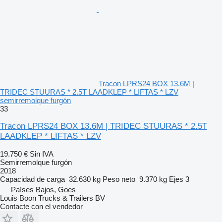
Tracon LPRS24 BOX 13.6M |
TRIDEC STUURAS * 2.5T LAADKLEP * LIFTAS * LZV
semirremolque furgón
33
Tracon LPRS24 BOX 13.6M | TRIDEC STUURAS * 2.5T
LAADKLEP * LIFTAS * LZV
19.750 €
Sin IVA
Semirremolque furgón
2018
Capacidad de carga
32.630 kg
Peso neto
9.370 kg
Ejes
3
Países Bajos, Goes
Louis Boon Trucks & Trailers BV
Contacte con el vendedor