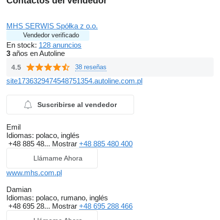
Contactos del vendedor
MHS SERWIS Spółka z o.o.
Vendedor verificado
En stock:
128 anuncios
3
años en Autoline
4.5
38 reseñas
site1736329474548751354.autoline.com.pl
Suscribirse al vendedor
Emil
Idiomas:
polaco, inglés
+48 885 48...
Mostrar
+48 885 480 400
Llámame Ahora
www.mhs.com.pl
Damian
Idiomas:
polaco, rumano, inglés
+48 695 28...
Mostrar
+48 695 288 466