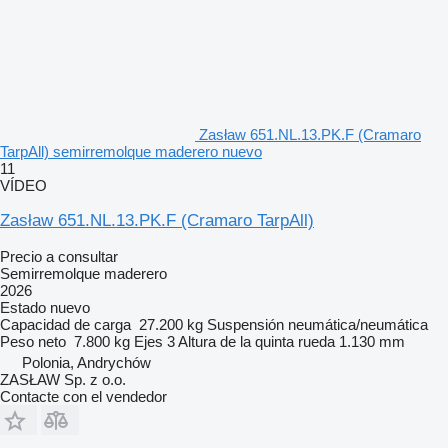
Zasław 651.NL.13.PK.F (Cramaro
TarpAll) semirremolque maderero nuevo
11
VÍDEO
Zasław 651.NL.13.PK.F (Cramaro TarpAll)
Precio a consultar
Semirremolque maderero
2026
Estado
nuevo
Capacidad de carga
27.200 kg
Suspensión
neumática/neumática
Peso neto
7.800 kg
Ejes
3
Altura de la quinta rueda
1.130 mm
Polonia, Andrychów
ZASŁAW Sp. z o.o.
Contacte con el vendedor