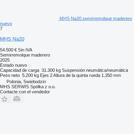
MHS Na20 semirremolque maderero
nuevo
7
MHS Na20
54.500 €
Sin IVA
Semirremolque maderero
2025
Estado
nuevo
Capacidad de carga
31.300 kg
Suspensión
neumática/neumática
Peso neto
5.200 kg
Ejes
2
Altura de la quinta rueda
1.350 mm
Polonia, Swiebodzin
MHS SERWIS Spółka z o.o.
Contacte con el vendedor