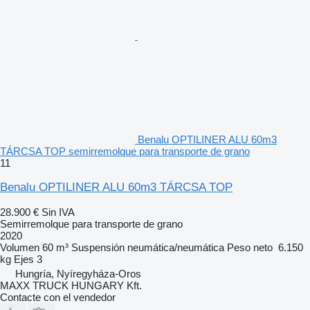
Benalu OPTILINER ALU 60m3
TÁRCSA TOP semirremolque para transporte de grano
11
Benalu OPTILINER ALU 60m3 TÁRCSA TOP
28.900 €
Sin IVA
Semirremolque para transporte de grano
2020
Volumen
60 m³
Suspensión
neumática/neumática
Peso neto
6.150
kg
Ejes
3
Hungría, Nyíregyháza-Oros
MAXX TRUCK HUNGARY Kft.
Contacte con el vendedor