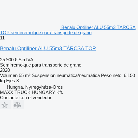
Benalu Optiliner ALU 55m3 TÁRCSA
TOP semirremolque para transporte de grano
11
Benalu Optiliner ALU 55m3 TÁRCSA TOP
25.900 €
Sin IVA
Semirremolque para transporte de grano
2020
Volumen
55 m³
Suspensión
neumática/neumática
Peso neto
6.150
kg
Ejes
3
Hungría, Nyíregyháza-Oros
MAXX TRUCK HUNGARY Kft.
Contacte con el vendedor