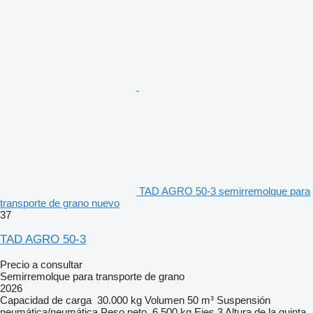
TAD AGRO 50-3 semirremolque para
transporte de grano nuevo
37
TAD AGRO 50-3
Precio a consultar
Semirremolque para transporte de grano
2026
Capacidad de carga
30.000 kg
Volumen
50 m³
Suspensión
neumática/neumática
Peso neto
6.500 kg
Ejes
3
Altura de la quinta