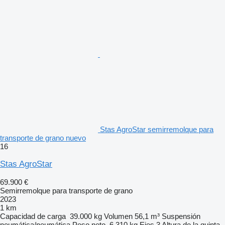
Stas AgroStar semirremolque para
transporte de grano nuevo
16
Stas AgroStar
69.900 €
Semirremolque para transporte de grano
2023
1 km
Capacidad de carga
39.000 kg
Volumen
56,1 m³
Suspensión
neumática/neumática
Peso neto
6.310 kg
Ejes
3
Altura de la quinta