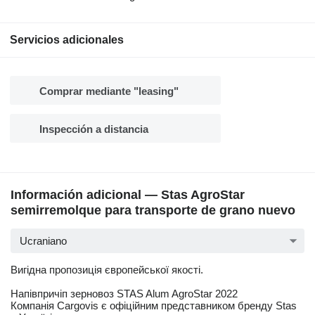
Servicios adicionales
Comprar mediante "leasing"
Inspección a distancia
Información adicional — Stas AgroStar
semirremolque para transporte de grano nuevo
Ucraniano
Вигідна пропозиція європейської якості.
Напівпричіп зерновоз STAS Alum AgroStar 2022
Компанія Cargovis є офіційним представником бренду Stas