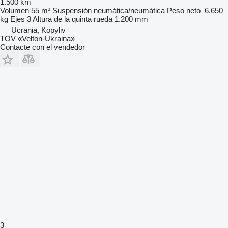
1.500 km
Volumen
55 m³
Suspensión
neumática/neumática
Peso neto
6.650
kg
Ejes
3
Altura de la quinta rueda
1.200 mm
Ucrania, Kopyliv
TOV «Velton-Ukraina»
Contacte con el vendedor
3