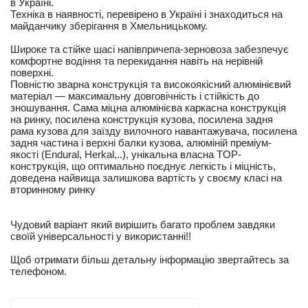
в Україні.
Техніка в наявності, перевірено в Україні і знаходиться на
майданчику зберігання в Хмельницькому.
Широке та стійке шасі напівпричепа-зерновоза забезпечує
комфортне водіння та перекидання навіть на нерівній
поверхні.
Повністю зварна конструкція та високоякісний алюмінієвий
матеріал — максимальну довговічність і стійкість до
зношування. Сама міцна алюмінієва каркасна конструкція
на ринку, посилена конструкція кузова, посилена задня
рама кузова для заїзду вилочного навантажувача, посилена
задня частина і верхні балки кузова, алюміній преміум-
якості (Endural, Herkal,..), унікальна власна TOP-
конструкція, що оптимально поєднує легкість і міцність,
доведена найвища залишкова вартість у своєму класі на
вторинному ринку
Чудовий варіант який вирішить багато проблем завдяки
своїй універсальності у використанні!!
Щоб отримати більш детальну інформацію звертайтесь за
телефоном.