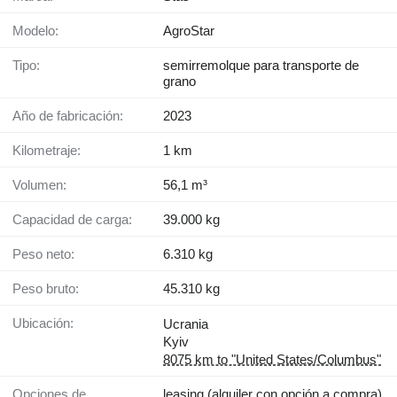
Modelo:
AgroStar
Tipo:
semirremolque para transporte de
grano
Año de fabricación:
2023
Kilometraje:
1 km
Volumen:
56,1 m³
Capacidad de carga:
39.000 kg
Peso neto:
6.310 kg
Peso bruto:
45.310 kg
Ubicación:
Ucrania
Kyiv
8075 km to "United States/Columbus"
Opciones de
leasing (alquiler con opción a compra)