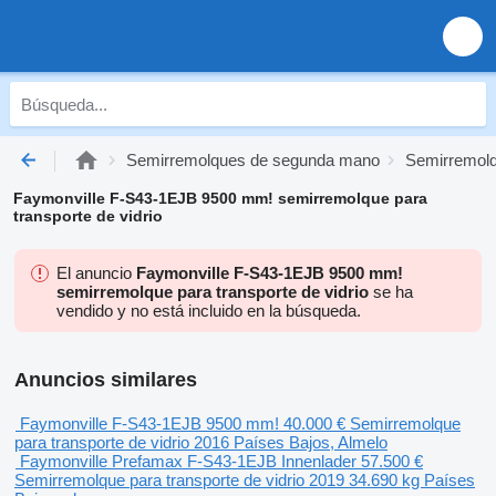
Semirremolques de segunda mano
Semirremolq
Faymonville F-S43-1EJB 9500 mm! semirremolque para
transporte de vidrio
El anuncio
Faymonville F-S43-1EJB 9500 mm!
semirremolque para transporte de vidrio
se ha
vendido y no está incluido en la búsqueda.
Anuncios similares
Faymonville F-S43-1EJB 9500 mm!
40.000 €
Semirremolque
para transporte de vidrio
2016
Países Bajos, Almelo
Faymonville Prefamax F-S43-1EJB Innenlader
57.500 €
Semirremolque para transporte de vidrio
2019
34.690 kg
Países