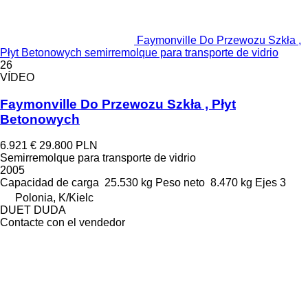
Faymonville Do Przewozu Szkła ,
Płyt Betonowych semirremolque para transporte de vidrio
26
VÍDEO
Faymonville Do Przewozu Szkła , Płyt
Betonowych
6.921 €
29.800 PLN
Semirremolque para transporte de vidrio
2005
Capacidad de carga
25.530 kg
Peso neto
8.470 kg
Ejes
3
Polonia, K/Kielc
DUET DUDA
Contacte con el vendedor