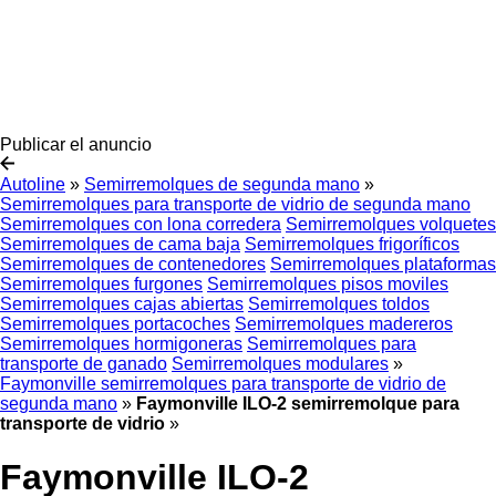
Publicar el anuncio
Autoline
»
Semirremolques de segunda mano
»
Semirremolques para transporte de vidrio de segunda mano
Semirremolques con lona corredera
Semirremolques volquetes
Semirremolques de cama baja
Semirremolques frigoríficos
Semirremolques de contenedores
Semirremolques plataformas
Semirremolques furgones
Semirremolques pisos moviles
Semirremolques cajas abiertas
Semirremolques toldos
Semirremolques portacoches
Semirremolques madereros
Semirremolques hormigoneras
Semirremolques para
transporte de ganado
Semirremolques modulares
»
Faymonville semirremolques para transporte de vidrio de
segunda mano
»
Faymonville ILO-2 semirremolque para
transporte de vidrio
»
Faymonville ILO-2