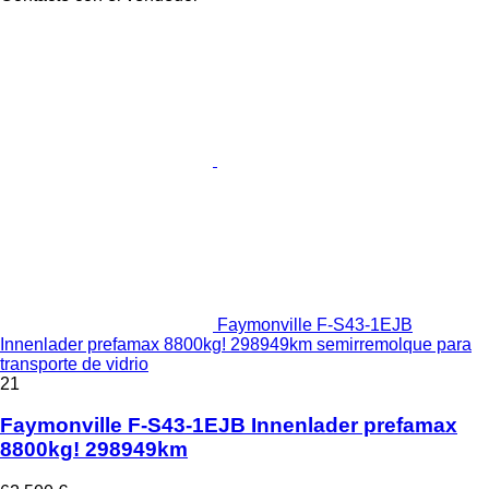
Faymonville F-S43-1EJB
Innenlader prefamax 8800kg! 298949km semirremolque para
transporte de vidrio
21
Faymonville F-S43-1EJB Innenlader prefamax
8800kg! 298949km