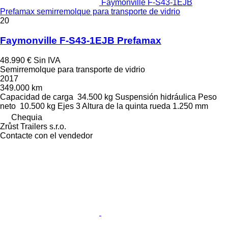
Faymonville F-S43-1EJB
Prefamax semirremolque para transporte de vidrio
20
Faymonville F-S43-1EJB Prefamax
48.990 €
Sin IVA
Semirremolque para transporte de vidrio
2017
349.000 km
Capacidad de carga
34.500 kg
Suspensión
hidráulica
Peso
neto
10.500 kg
Ejes
3
Altura de la quinta rueda
1.250 mm
Chequia
Zrůst Trailers s.r.o.
Contacte con el vendedor