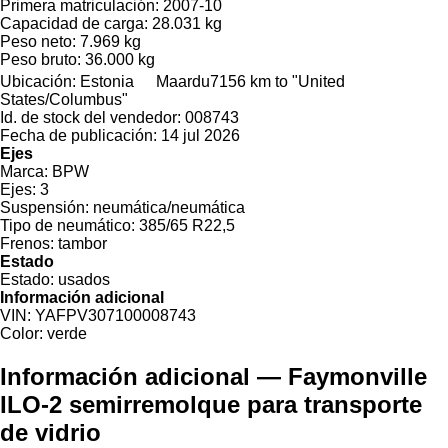
Primera matriculación:
2007-10
Capacidad de carga:
28.031 kg
Peso neto:
7.969 kg
Peso bruto:
36.000 kg
Ubicación:
Estonia
Maardu
7156 km to "United
States/Columbus"
Id. de stock del vendedor:
008743
Fecha de publicación:
14 jul 2026
Ejes
Marca:
BPW
Ejes:
3
Suspensión:
neumática/neumática
Tipo de neumático:
385/65 R22,5
Frenos:
tambor
Estado
Estado:
usados
Información adicional
VIN:
YAFPV307100008743
Color:
verde
Información adicional — Faymonville
ILO-2 semirremolque para transporte
de vidrio