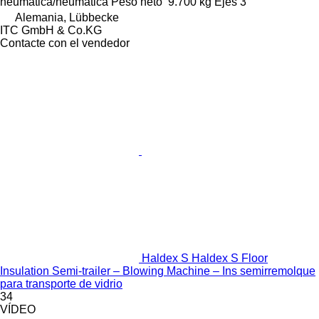
neumática/neumática
Peso neto
9.700 kg
Ejes
3
Alemania, Lübbecke
ITC GmbH & Co.KG
Contacte con el vendedor
Haldex S Haldex S Floor
Insulation Semi-trailer – Blowing Machine – Ins semirremolque
para transporte de vidrio
34
VÍDEO