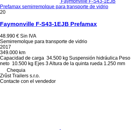
Faymonville F-S43-1EJB
Prefamax semirremolque para transporte de vidrio
20
Faymonville F-S43-1EJB Prefamax
48.990 €
Sin IVA
Semirremolque para transporte de vidrio
2017
349.000 km
Capacidad de carga
34.500 kg
Suspensión
hidráulica
Peso
neto
10.500 kg
Ejes
3
Altura de la quinta rueda
1.250 mm
Chequia
Zrůst Trailers s.r.o.
Contacte con el vendedor