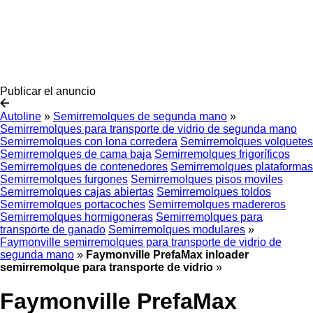
Publicar el anuncio
Autoline
»
Semirremolques de segunda mano
»
Semirremolques para transporte de vidrio de segunda mano
Semirremolques con lona corredera
Semirremolques volquetes
Semirremolques de cama baja
Semirremolques frigoríficos
Semirremolques de contenedores
Semirremolques plataformas
Semirremolques furgones
Semirremolques pisos moviles
Semirremolques cajas abiertas
Semirremolques toldos
Semirremolques portacoches
Semirremolques madereros
Semirremolques hormigoneras
Semirremolques para
transporte de ganado
Semirremolques modulares
»
Faymonville semirremolques para transporte de vidrio de
segunda mano
»
Faymonville PrefaMax inloader
semirremolque para transporte de vidrio
»
Faymonville PrefaMax