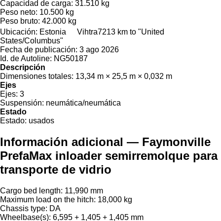
Capacidad de carga:
31.510 kg
Peso neto:
10.500 kg
Peso bruto:
42.000 kg
Ubicación:
Estonia
Vihtra
7213 km to "United
States/Columbus"
Fecha de publicación:
3 ago 2026
Id. de Autoline:
NG50187
Descripción
Dimensiones totales:
13,34 m × 25,5 m × 0,032 m
Ejes
Ejes:
3
Suspensión:
neumática/neumática
Estado
Estado:
usados
Información adicional — Faymonville
PrefaMax inloader semirremolque para
transporte de vidrio
Cargo bed length: 11,990 mm
Maximum load on the hitch: 18,000 kg
Chassis type: DA
Wheelbase(s): 6,595 + 1,405 + 1,405 mm