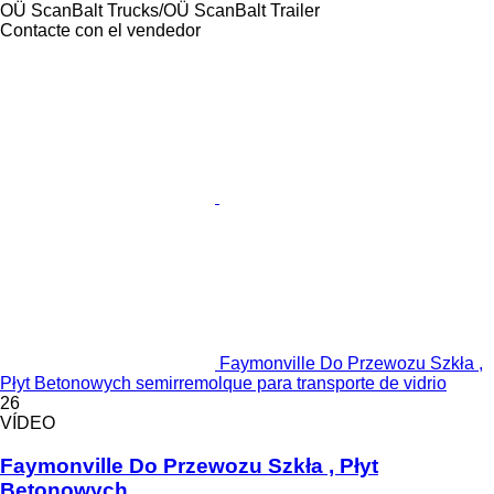
OÜ ScanBalt Trucks/OÜ ScanBalt Trailer
Contacte con el vendedor
Faymonville Do Przewozu Szkła ,
Płyt Betonowych semirremolque para transporte de vidrio
26
VÍDEO
Faymonville Do Przewozu Szkła , Płyt
Betonowych