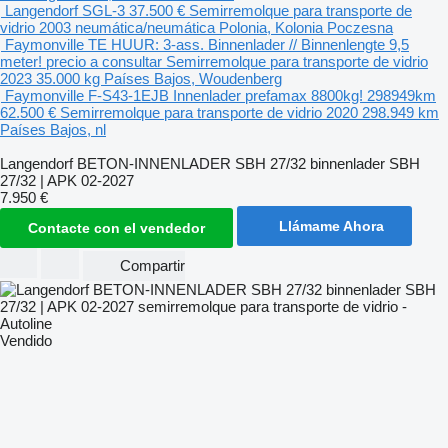
Langendorf SGL-3
37.500 €
Semirremolque para transporte de
vidrio
2003
neumática/neumática
Polonia, Kolonia Poczesna
Faymonville TE HUUR: 3-ass. Binnenlader // Binnenlengte 9,5
meter!
precio a consultar
Semirremolque para transporte de vidrio
2023
35.000 kg
Países Bajos, Woudenberg
Faymonville F-S43-1EJB Innenlader prefamax 8800kg! 298949km
62.500 €
Semirremolque para transporte de vidrio
2020
298.949 km
Países Bajos, nl
Langendorf BETON-INNENLADER SBH 27/32 binnenlader SBH
27/32 | APK 02-2027
7.950 €
Llámame Ahora
Contacte con el vendedor
Compartir
Vendido