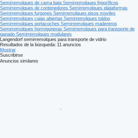
Semirremolques de cama baja
Semirremolques frigoríficos
Semirremolques de contenedores
Semirremolques plataformas
Semirremolques furgones
Semirremolques pisos moviles
Semirremolques cajas abiertas
Semirremolques toldos
Semirremolques portacoches
Semirremolques madereros
Semirremolques hormigoneras
Semirremolques para transporte de
ganado
Semirremolques modulares
Langendorf semirremolques para transporte de vidrio
Resultados de la búsqueda:
11 anuncios
Mostrar
Suscribirse
Anuncios similares