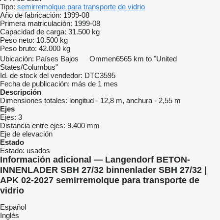
Tipo:
semirremolque para transporte de vidrio
Año de fabricación:
1999-08
Primera matriculación:
1999-08
Capacidad de carga:
31.500 kg
Peso neto:
10.500 kg
Peso bruto:
42.000 kg
Ubicación:
Países Bajos
Ommen
6565 km to "United
States/Columbus"
Id. de stock del vendedor:
DTC3595
Fecha de publicación:
más de 1 mes
Descripción
Dimensiones totales:
longitud - 12,8 m, anchura - 2,55 m
Ejes
Ejes:
3
Distancia entre ejes:
9.400 mm
Eje de elevación
Estado
Estado:
usados
Información adicional — Langendorf BETON-
INNENLADER SBH 27/32 binnenlader SBH 27/32 |
APK 02-2027 semirremolque para transporte de
vidrio
Español
Inglés