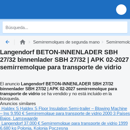
Semirremolques de segunda mano
Semirremolq
Langendorf BETON-INNENLADER SBH
27/32 binnenlader SBH 27/32 | APK 02-2027
semirremolque para transporte de vidrio
El anuncio
Langendorf BETON-INNENLADER SBH 27/32
binnenlader SBH 27/32 | APK 02-2027 semirremolque para
transporte de vidrio
se ha vendido y no está incluido en la
búsqueda.
Anuncios similares
Haldex S Haldex S Floor Insulation Semi-trailer – Blowing Machine
– Ins
9.950 €
Semirremolque para transporte de vidrio
2000
3
Países
Bajos, Lamswaarde
Langendorf
37.000 €
Semirremolque para transporte de vidrio
1999
6.680 kg
Polonia, Kolonia Poczesna