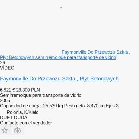
Faymonville Do Przewozu Szkła ,
Płyt Betonowych semirremolque para transporte de vidrio
26
VÍDEO
Faymonville Do Przewozu Szkła , Płyt Betonowych
6.921 €
29.800 PLN
Semirremolque para transporte de vidrio
2005
Capacidad de carga
25.530 kg
Peso neto
8.470 kg
Ejes
3
Polonia, K/Kielc
DUET DUDA
Contacte con el vendedor