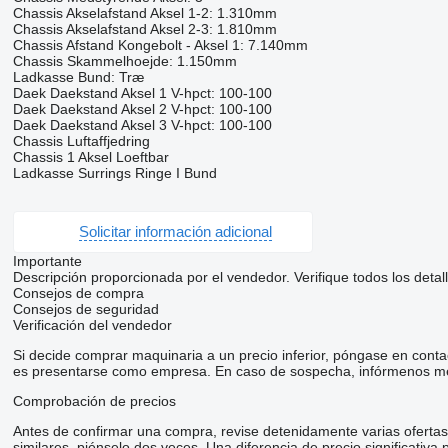
Chassis Akselafstand Aksel 1-2: 1.310mm
Chassis Akselafstand Aksel 2-3: 1.810mm
Chassis Afstand Kongebolt - Aksel 1: 7.140mm
Chassis Skammelhoejde: 1.150mm
Ladkasse Bund: Træ
Daek Daekstand Aksel 1 V-hpct: 100-100
Daek Daekstand Aksel 2 V-hpct: 100-100
Daek Daekstand Aksel 3 V-hpct: 100-100
Chassis Luftaffjedring
Chassis 1 Aksel Loeftbar
Ladkasse Surrings Ringe I Bund
Solicitar información adicional
Importante
Descripción proporcionada por el vendedor. Verifique todos los detal
Consejos de compra
Consejos de seguridad
Verificación del vendedor
Si decide comprar maquinaria a un precio inferior, póngase en conta
es presentarse como empresa. En caso de sospecha, infórmenos me
Comprobación de precios
Antes de confirmar una compra, revise detenidamente varias ofertas d
similares, piénselo dos veces. Una diferencia de precio significativa