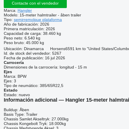
Contacte con el vendedor
Marca:
Hangler
Modelo:
15-meter halmtrailer - åben trailer
Tipo:
semirremolque plataforma
Año de fabricación:
2026
Primera matriculación:
2026
Capacidad de carga:
38.460 kg
Peso neto:
6.540 kg
Peso bruto:
45.000 kg
Ubicación:
Dinamarca
Horsens
6591 km to "United States/Columb
Id. de stock del vendedor:
5267
Fecha de publicación:
16 jul 2026
Carrocería
Dimensiones de la carrocería:
longitud - 15 m
Ejes
Marca:
BPW
Ejes:
3
Tipo de neumático:
385/65R22,5
Estado
Estado:
nuevo
Información adicional — Hangler 15-meter halmtrai
Buildup: Åben
Basis Type: Trailer
Chassis Samlet Akseltryk: 27.000kg
Chassis Kongebolt Tryk: 18.000kg
Chassis Medstyrende Aksel: 3