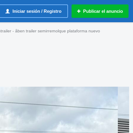
Iniciar sesión / Registro
Publicar el anuncio
railer - åben trailer semirremolque plataforma nuevo