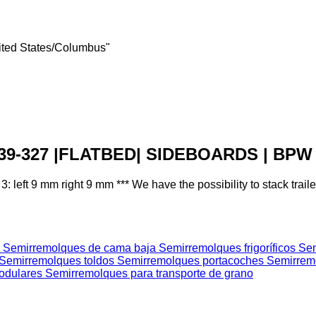
ited States/Columbus"
 39-327 |FLATBED| SIDEBOARDS | BPW 
: left 9 mm right 9 mm *** We have the possibility to stack trailer
s
Semirremolques de cama baja
Semirremolques frigoríficos
Sem
Semirremolques toldos
Semirremolques portacoches
Semirrem
odulares
Semirremolques para transporte de grano