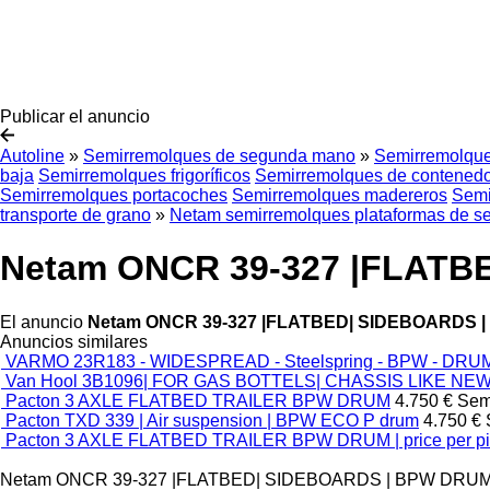
Publicar el anuncio
Autoline
»
Semirremolques de segunda mano
»
Semirremolque
baja
Semirremolques frigoríficos
Semirremolques de contened
Semirremolques portacoches
Semirremolques madereros
Semi
transporte de grano
»
Netam semirremolques plataformas de 
Netam ONCR 39-327 |FLATBE
El anuncio
Netam ONCR 39-327 |FLATBED| SIDEBOARDS | 
Anuncios similares
VARMO 23R183 - WIDESPREAD - Steelspring - BPW - DRU
Van Hool 3B1096| FOR GAS BOTTELS| CHASSIS LIKE NEW|
Pacton 3 AXLE FLATBED TRAILER BPW DRUM
4.750 €
Sem
Pacton TXD 339 | Air suspension | BPW ECO P drum
4.750 €
Pacton 3 AXLE FLATBED TRAILER BPW DRUM | price per p
Netam ONCR 39-327 |FLATBED| SIDEBOARDS | BPW DRU