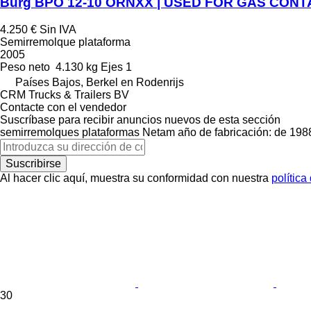
Burg BPO 12-10 ORNXX | USED FOR GAS CONT
4.250 €
Sin IVA
Semirremolque plataforma
2005
Peso neto
4.130 kg
Ejes
1
Países Bajos, Berkel en Rodenrijs
CRM Trucks & Trailers BV
Contacte con el vendedor
Suscríbase para recibir anuncios nuevos de esta sección
semirremolques plataformas
Netam
año de fabricación: de 198
Suscribirse
Al hacer clic aquí, muestra su conformidad con nuestra
política
30