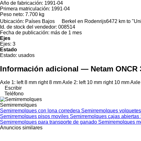
Año de fabricación:
1991-04
Primera matriculación:
1991-04
Peso neto:
7.700 kg
Ubicación:
Países Bajos
Berkel en Rodenrijs
6472 km to "Un
Id. de stock del vendedor:
008514
Fecha de publicación:
más de 1 mes
Ejes
Ejes:
3
Estado
Estado:
usados
Información adicional — Netam ONCR
Axle 1: left 8 mm right 8 mm Axle 2: left 10 mm right 10 mm Axle 3
Escribir
Teléfono
Semirremolques
Semirremolques con lona corredera
Semirremolques volquete
Semirremolques pisos moviles
Semirremolques cajas abiertas
Semirremolques para transporte de ganado
Semirremolques m
Anuncios similares