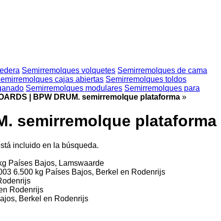
redera
Semirremolques volquetes
Semirremolques de cama
emirremolques cajas abiertas
Semirremolques toldos
 ganado
Semirremolques modulares
Semirremolques para
OARDS | BPW DRUM. semirremolque plataforma
»
 semirremolque plataforma
stá incluido en la búsqueda.
 kg
Países Bajos, Lamswaarde
003
6.500 kg
Países Bajos, Berkel en Rodenrijs
Rodenrijs
en Rodenrijs
ajos, Berkel en Rodenrijs