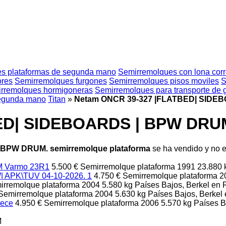
s plataformas de segunda mano
Semirremolques con lona cor
ores
Semirremolques furgones
Semirremolques pisos moviles
S
rremolques hormigoneras
Semirremolques para transporte de
segunda mano
Titan
»
Netam ONCR 39-327 |FLATBED| SIDEB
D| SIDEBOARDS | BPW DRUM.
BPW DRUM. semirremolque plataforma
se ha vendido y no e
M Varmo 23R1
5.500 €
Semirremolque plataforma
1991
23.880
 APK\TUV 04-10-2026. 1
4.750 €
Semirremolque plataforma
2
irremolque plataforma
2004
5.580 kg
Países Bajos, Berkel en 
Semirremolque plataforma
2004
5.630 kg
Países Bajos, Berkel 
iece
4.950 €
Semirremolque plataforma
2006
5.570 kg
Países B
M