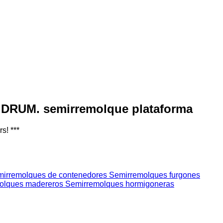
DRUM. semirremolque plataforma
s! ***
irremolques de contenedores
Semirremolques furgones
olques madereros
Semirremolques hormigoneras