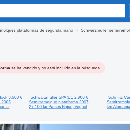
emolques plataformas de segunda mano
Schwarzmüller semirremo
forma
se ha vendido y no está incluido en la búsqueda.
lock
3.500 €
Schwarzmüller SPA 3/E
2.900 €
Schmitz Car
a
2005
Semirremolque plataforma
2007
Semirremolq
ania,
27.100 kg
Países Bajos, Veghel
km
Alemani