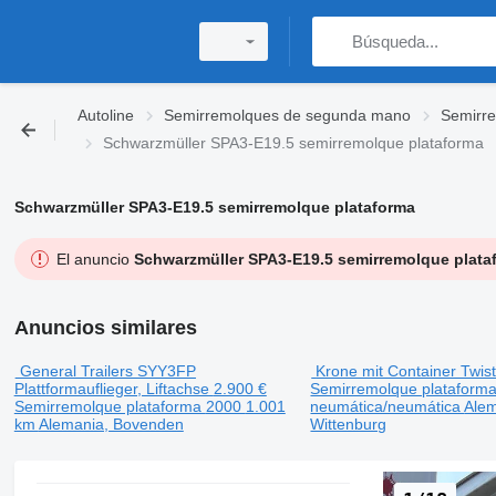
Autoline
Semirremolques de segunda mano
Semirr
Schwarzmüller SPA3-E19.5 semirremolque plataforma
Schwarzmüller SPA3-E19.5 semirremolque plataforma
El anuncio
Schwarzmüller SPA3-E19.5 semirremolque plata
Anuncios similares
General Trailers SYY3FP
Krone mit Container Twist
Plattformauflieger, Liftachse
2.900 €
Semirremolque plataform
Semirremolque plataforma
2000
1.001
neumática/neumática
Alem
km
Alemania, Bovenden
Wittenburg