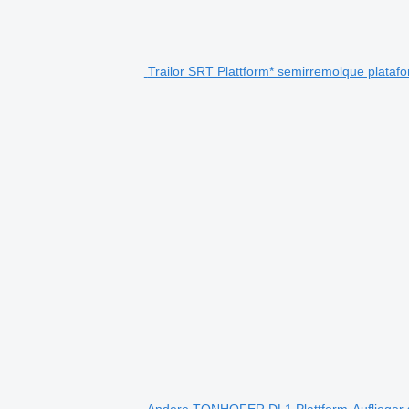
Trailor SRT Plattform* semirremolque plataf
Andere TONHOFER DL1 Plattform-Auflieger 