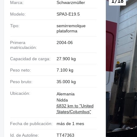
1/18
Marca:
Schwarzmüller
Modelo:
SPA3-E19.5
Tipo:
semirremolque
plataforma
Primera
2004-06
matriculación:
Capacidad de carga:
27.900 kg
Peso neto:
7.100 kg
Peso bruto:
35.000 kg
Ubicación:
Alemania
Nidda
6832 km to "United
States/Columbus"
Fecha de publicación:
más de 1 mes
Id. de Autoline:
TT47363