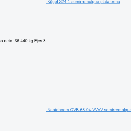
Kögel S24-1 semirremolque plataforma
o neto
36.440 kg
Ejes
3
Nooteboom OVB-65-04-VVVV semirremolque