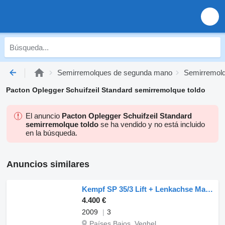
Semirremolques de segunda mano
Semirremolq
Pacton Oplegger Schuifzeil Standard semirremolque toldo
El anuncio
Pacton Oplegger Schuifzeil Standard
semirremolque toldo
se ha vendido y no está incluido
en la búsqueda.
Anuncios similares
Kempf SP 35/3 Lift + Lenkachse Machine Transport
4.400 €
2009
3
Países Bajos, Veghel