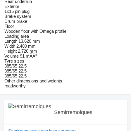
Rear underrun
Exterior
1x15 pin plug
Brake system
Drum brake
Floor
Wooden floor with Omega profile
Loading area
Length 13.620 mm
Width 2.480 mm
Height 2.720 mm
Volume 91 mÃÂ³
Tyre sizes
385/65 22.5
385/65 22.5
385/65 22.5
Other dimensions and weights
roadworthy
Semirremolques
Semirremolques con lona corredera