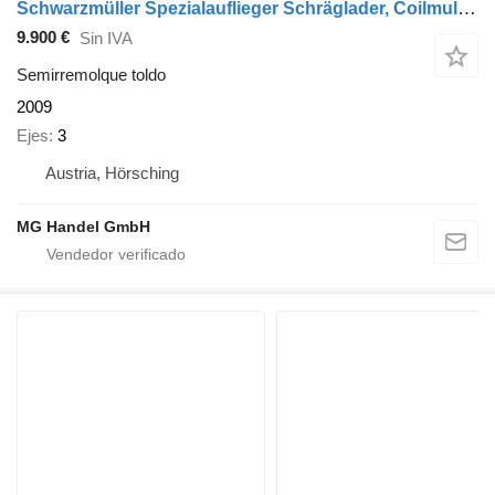
Schwarzmüller Spezialauflieger Schräglader, Coilmulde, Liftachse, Edscha-Verd
9.900 €
Sin IVA
Semirremolque toldo
2009
Ejes
3
Austria, Hörsching
MG Handel GmbH