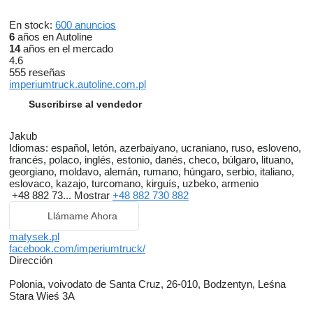
En stock:
600 anuncios
6
años en Autoline
14
años en el mercado
4.6
555 reseñas
imperiumtruck.autoline.com.pl
Suscribirse al vendedor
Jakub
Idiomas:
español, letón, azerbaiyano, ucraniano, ruso, esloveno,
francés, polaco, inglés, estonio, danés, checo, búlgaro, lituano,
georgiano, moldavo, alemán, rumano, húngaro, serbio, italiano,
eslovaco, kazajo, turcomano, kirguís, uzbeko, armenio
+48 882 73...
Mostrar
+48 882 730 882
Llámame Ahora
matysek.pl
facebook.com/imperiumtruck/
Dirección
Polonia, voivodato de Santa Cruz, 26-010, Bodzentyn, Leśna
Stara Wieś 3A