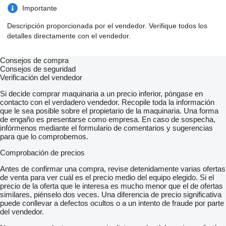
OŚ PODNOSZONA
Importante
ALUFELGI
ROZMIAR OPON: 385/65 R22,5
Descripción proporcionada por el vendedor. Verifique todos los
-
detalles directamente con el vendedor.
DMC: 38 000 KG
MASA WŁASNA: 5 060 KG
-
Consejos de compra
SPROWADZONA
Consejos de seguridad
SERWISOWANA
Verificación del vendedor
NIEEKSPLOATOWANA W KRAJU
100 % BEZWYPADKOWA
Si decide comprar maquinaria a un precio inferior, póngase en
contacto con el verdadero vendedor. Recopile toda la información
-
que le sea posible sobre el propietario de la maquinaria. Una forma
CENA NETTO: 14 600 EUR
de engaño es presentarse como empresa. En caso de sospecha,
-
infórmenos mediante el formulario de comentarios y sugerencias
-
para que lo comprobemos.
WE CAN DELIVER VEHICLES TO EVERY PORT AND CITY
IN EUROPE !!!
Comprobación de precios
-----------------
FULL OFFER OF OUR COMPANY ON THE WEBSITE:
Antes de confirmar una compra, revise detenidamente varias ofertas
mostrar contactos
de venta para ver cuál es el precio medio del equipo elegido. Si el
POSSIBILITY TO SEND DETAILED PHOTOS AND VIDEO TO
precio de la oferta que le interesa es mucho menor que el de ofertas
WHATSAPP, VIBER OR E-MAIL ADDRESS
similares, piénselo dos veces. Una diferencia de precio significativa
FOR MORE DETAILED INFORMATION, PLEASE CONTACT
puede conllevar a defectos ocultos o a un intento de fraude por parte
US BY PHONE. WE SPEAK THE FOLLOWING
del vendedor.
LANGUAGES: