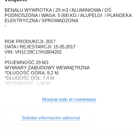
BENALU WYWROTKA / 29 m3 / ALUMINIOWA / OŚ
PODNOSZONA / WAGA: 5 000 KG / ALUFELGI / PLANDEKA
ELEKTRYCZNA / SPROWADZONA
-
ROK PRODUKCJI: 2017
DATA I REJESTARCJI: 15.05.2017
VIN: VH1C39C17H1B04202
-
POJEMNOŚĆ 29 M3
WYMIARY ZABUDOWY WEWNĘTRZNA
*DŁUGOŚĆ GÓRA: 8,2 M
*DŁUGOŚC DÓŁ: 7,4 M
*WYSOKOŚĆ: 1,56 M
*SZEROKOŚĆ: 2,4 M
Mostrar todo el comentario
CAŁA ALUMINIOWA
Solicitar información adicional
TYŁ KLAPO-DRZWI
ZSYP
3 OSIE
OSIE JOST