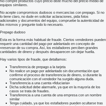
No compre productos cuyo precio diste mucho del precio medio de
Jakub:
equipos similares.
Język Polski :
Numer telefonu: +48 696 065 001
No acepte compromisos dudosos o mercancías con prepago. Si no
——————
lo tiene claro, no dude en solicitar aclaraciones, pida fotos
Sławek:
adicionales y documentos del equipo, compruebe la autenticidad de
Language : Deutsch
los mismos y pregunte todo lo necesario.
Phone number :
mostrar contactos
——————
Prepago dudoso
Kuba :
Language : English, Spanish, Slovenian, Czech, Slovak,
Esta es la forma más habitual de fraude. Ciertos vendedores pueden
Slovenia, French, Danish
requerir una cantidad del pago por adelantado en concepto de
Phone number :
mostrar contactos
«reserva» de su compra. Así, los estafadores perciben grandes
——————
cantidades de dinero y después desaparecen sin dejar huella.
Mariusz:
Language : Kazachstan Turkmenistan Uzbekistan, Serbian,
Hay varios tipos de fraude, que detallamos:
Lithuanian, Azerbaijani, Georgian, Estonian, Bulgarian, Latvian,
Kazakh
Transferencia de prepago a la tarjeta
Phone numer :
mostrar contactos
No realice un pago por adelantado sin documentación que
——————
confirme el proceso de transferencia de dinero, si durante la
Alex:
comunicación con el vendedor ha surgido alguna duda.
Limba Romana, Moldovan
Transferencia a una cuenta «fiduciaria»
Phone numer :
mostrar contactos
Dicha solicitud debe alarmarle, ya que en la mayoría de los
——————
casos se trata de fraudes.
Tatiana:
Transferencia a una cuenta de una empresa con un nombre
Language: Italian, Ukrainian
similar
Phone numer :
mostrar contactos
Tenga cuidado, ya que los estafadores pueden ocultarse tras