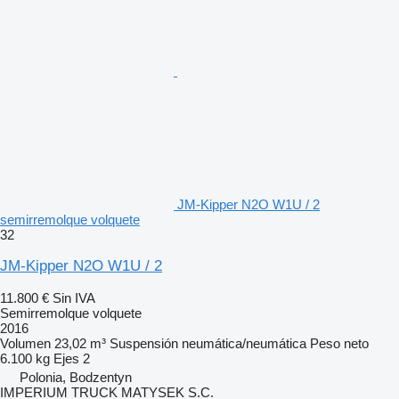
JM-Kipper N2O W1U / 2
semirremolque volquete
32
JM-Kipper N2O W1U / 2
11.800 €
Sin IVA
Semirremolque volquete
2016
Volumen
23,02 m³
Suspensión
neumática/neumática
Peso neto
6.100 kg
Ejes
2
Polonia, Bodzentyn
IMPERIUM TRUCK MATYSEK S.C.