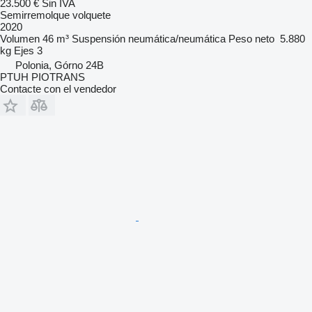
23.500 €
Sin IVA
Semirremolque volquete
2020
Volumen
46 m³
Suspensión
neumática/neumática
Peso neto
5.880
kg
Ejes
3
Polonia, Górno 24B
PTUH PIOTRANS
Contacte con el vendedor