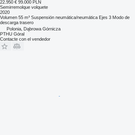
22.950 €
99.000 PLN
Semirremolque volquete
2020
Volumen
55 m³
Suspensión
neumática/neumática
Ejes
3
Modo de
descarga
trasero
Polonia, Dąbrowa Górnicza
PTHU Góral
Contacte con el vendedor