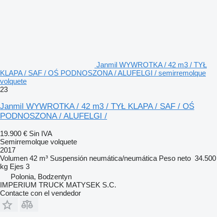
Janmil WYWROTKA / 42 m3 / TYŁ
KLAPA / SAF / OŚ PODNOSZONA / ALUFELGI / semirremolque
volquete
23
Janmil WYWROTKA / 42 m3 / TYŁ KLAPA / SAF / OŚ
PODNOSZONA / ALUFELGI /
19.900 €
Sin IVA
Semirremolque volquete
2017
Volumen
42 m³
Suspensión
neumática/neumática
Peso neto
34.500
kg
Ejes
3
Polonia, Bodzentyn
IMPERIUM TRUCK MATYSEK S.C.
Contacte con el vendedor