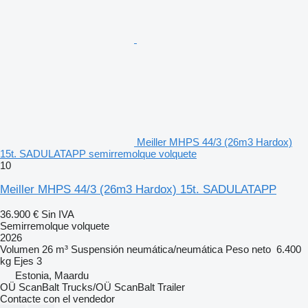
Meiller MHPS 44/3 (26m3 Hardox)
15t. SADULATAPP semirremolque volquete
10
Meiller MHPS 44/3 (26m3 Hardox) 15t. SADULATAPP
36.900 €
Sin IVA
Semirremolque volquete
2026
Volumen
26 m³
Suspensión
neumática/neumática
Peso neto
6.400
kg
Ejes
3
Estonia, Maardu
OÜ ScanBalt Trucks/OÜ ScanBalt Trailer
Contacte con el vendedor