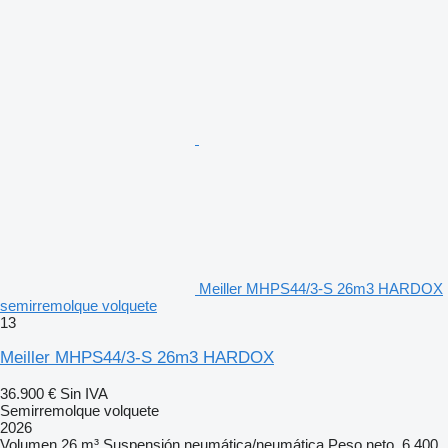
Meiller MHPS44/3-S 26m3 HARDOX
semirremolque volquete
13
Meiller MHPS44/3-S 26m3 HARDOX
36.900 €
Sin IVA
Semirremolque volquete
2026
Volumen
26 m³
Suspensión
neumática/neumática
Peso neto
6.400