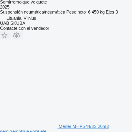
Semirremolque volquete
2025
Suspensión
neumática/neumática
Peso neto
6.450 kg
Ejes
3
Lituania, Vilnius
UAB SKUBA
Contacte con el vendedor
Meiller MHPS44/3S 26m3
semirremolque volquete