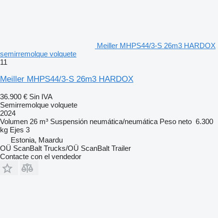
Meiller MHPS44/3-S 26m3 HARDOX
semirremolque volquete
11
Meiller MHPS44/3-S 26m3 HARDOX
36.900 €
Sin IVA
Semirremolque volquete
2024
Volumen
26 m³
Suspensión
neumática/neumática
Peso neto
6.300
kg
Ejes
3
Estonia, Maardu
OÜ ScanBalt Trucks/OÜ ScanBalt Trailer
Contacte con el vendedor