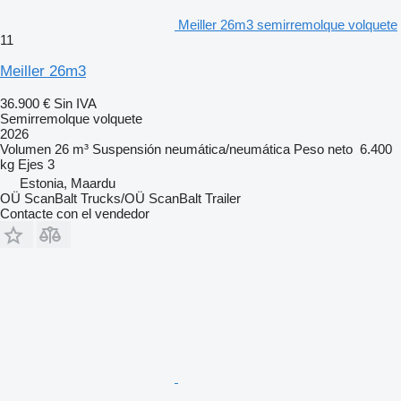
Meiller 26m3 semirremolque volquete
11
Meiller 26m3
36.900 €
Sin IVA
Semirremolque volquete
2026
Volumen
26 m³
Suspensión
neumática/neumática
Peso neto
6.400
kg
Ejes
3
Estonia, Maardu
OÜ ScanBalt Trucks/OÜ ScanBalt Trailer
Contacte con el vendedor