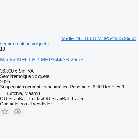
Meiller MEILLER MHPS44/3S 26m3
semirremolque volquete
18
Meiller MEILLER MHPS44/3S 26m3
36.900 €
Sin IVA
Semirremolque volquete
2026
Suspensión
neumática/neumática
Peso neto
6.400 kg
Ejes
3
Estonia, Maardu
OÜ ScanBalt Trucks/OÜ ScanBalt Trailer
Contacte con el vendedor