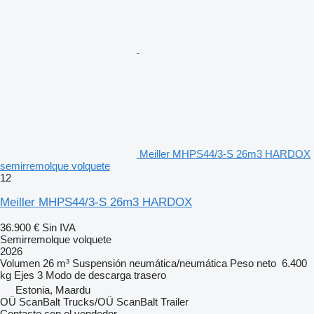
Meiller MHPS44/3-S 26m3 HARDOX
semirremolque volquete
12
Meiller MHPS44/3-S 26m3 HARDOX
36.900 €
Sin IVA
Semirremolque volquete
2026
Volumen
26 m³
Suspensión
neumática/neumática
Peso neto
6.400
kg
Ejes
3
Modo de descarga
trasero
Estonia, Maardu
OÜ ScanBalt Trucks/OÜ ScanBalt Trailer
Contacte con el vendedor