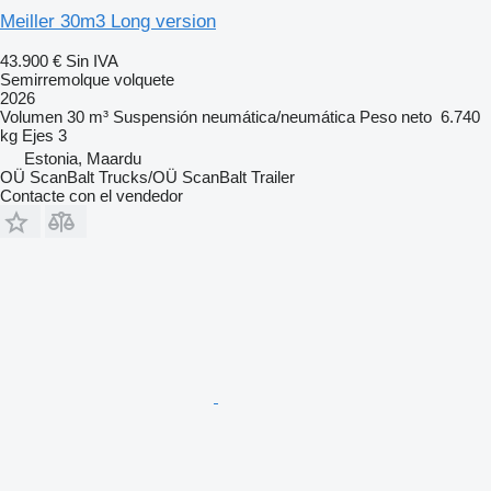
Meiller 30m3 Long version
43.900 €
Sin IVA
Semirremolque volquete
2026
Volumen
30 m³
Suspensión
neumática/neumática
Peso neto
6.740
kg
Ejes
3
Estonia, Maardu
OÜ ScanBalt Trucks/OÜ ScanBalt Trailer
Contacte con el vendedor