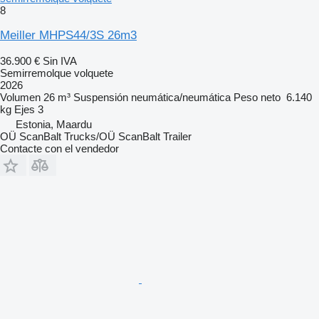
8
Meiller MHPS44/3S 26m3
36.900 €
Sin IVA
Semirremolque volquete
2026
Volumen
26 m³
Suspensión
neumática/neumática
Peso neto
6.140
kg
Ejes
3
Estonia, Maardu
OÜ ScanBalt Trucks/OÜ ScanBalt Trailer
Contacte con el vendedor