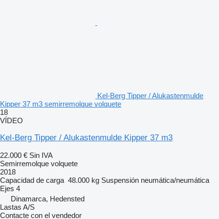
Kel-Berg Tipper / Alukastenmulde
Kipper 37 m3 semirremolque volquete
18
VÍDEO
Kel-Berg Tipper / Alukastenmulde Kipper 37 m3
22.000 €
Sin IVA
Semirremolque volquete
2018
Capacidad de carga
48.000 kg
Suspensión
neumática/neumática
Ejes
4
Dinamarca, Hedensted
Lastas A/S
Contacte con el vendedor