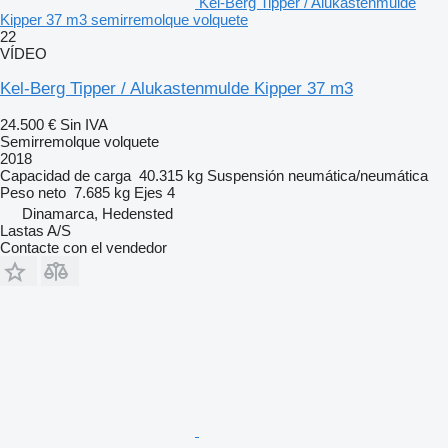
Kel-Berg Tipper / Alukastenmulde
Kipper 37 m3 semirremolque volquete
22
VÍDEO
Kel-Berg Tipper / Alukastenmulde Kipper 37 m3
24.500 €
Sin IVA
Semirremolque volquete
2018
Capacidad de carga
40.315 kg
Suspensión
neumática/neumática
Peso neto
7.685 kg
Ejes
4
Dinamarca, Hedensted
Lastas A/S
Contacte con el vendedor