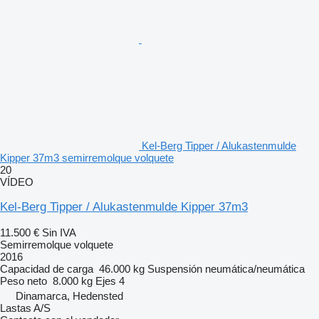
Kel-Berg Tipper / Alukastenmulde
Kipper 37m3 semirremolque volquete
20
VÍDEO
Kel-Berg Tipper / Alukastenmulde Kipper 37m3
11.500 €
Sin IVA
Semirremolque volquete
2016
Capacidad de carga
46.000 kg
Suspensión
neumática/neumática
Peso neto
8.000 kg
Ejes
4
Dinamarca, Hedensted
Lastas A/S