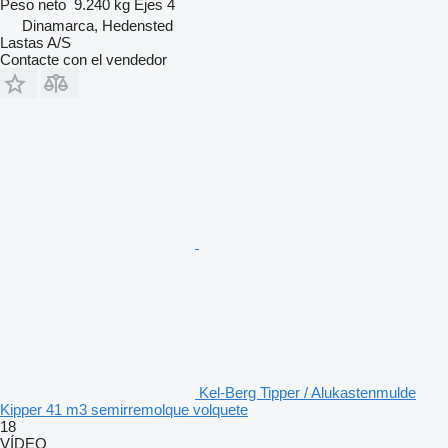
Peso neto
9.240 kg
Ejes
4
Dinamarca, Hedensted
Lastas A/S
Contacte con el vendedor
Kel-Berg Tipper / Alukastenmulde
Kipper 41 m3 semirremolque volquete
18
VÍDEO