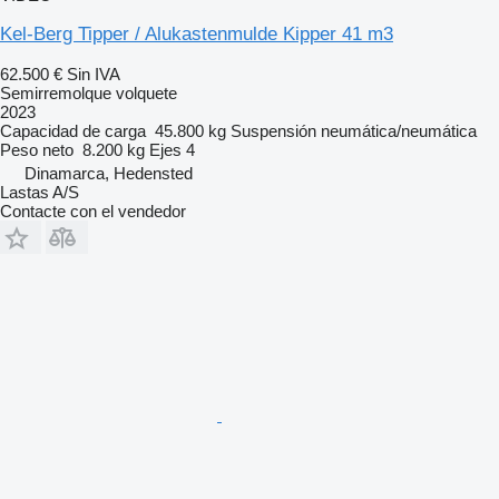
Kel-Berg Tipper / Alukastenmulde Kipper 41 m3
62.500 €
Sin IVA
Semirremolque volquete
2023
Capacidad de carga
45.800 kg
Suspensión
neumática/neumática
Peso neto
8.200 kg
Ejes
4
Dinamarca, Hedensted
Lastas A/S
Contacte con el vendedor