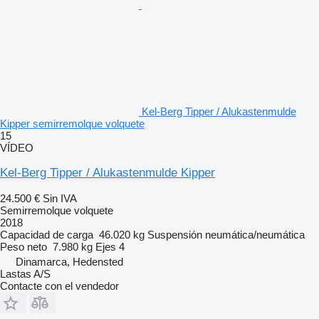
Kel-Berg Tipper / Alukastenmulde
Kipper semirremolque volquete
15
VÍDEO
Kel-Berg Tipper / Alukastenmulde Kipper
24.500 €
Sin IVA
Semirremolque volquete
2018
Capacidad de carga
46.020 kg
Suspensión
neumática/neumática
Peso neto
7.980 kg
Ejes
4
Dinamarca, Hedensted
Lastas A/S
Contacte con el vendedor