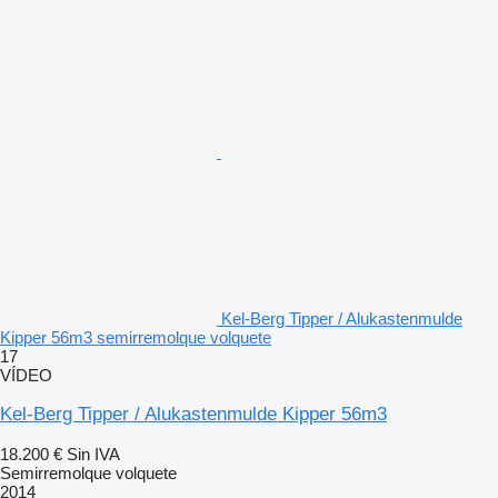
Kel-Berg Tipper / Alukastenmulde
Kipper 56m3 semirremolque volquete
17
VÍDEO
Kel-Berg Tipper / Alukastenmulde Kipper 56m3
18.200 €
Sin IVA
Semirremolque volquete
2014