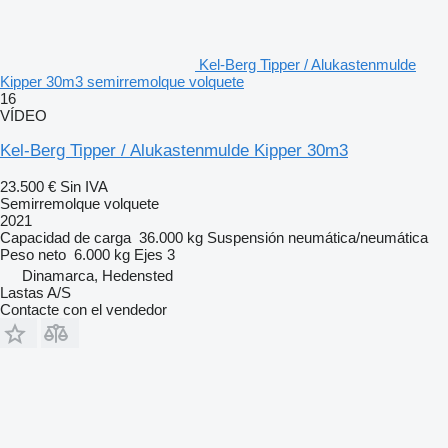
Kel-Berg Tipper / Alukastenmulde
Kipper 30m3 semirremolque volquete
16
VÍDEO
Kel-Berg Tipper / Alukastenmulde Kipper 30m3
23.500 €
Sin IVA
Semirremolque volquete
2021
Capacidad de carga
36.000 kg
Suspensión
neumática/neumática
Peso neto
6.000 kg
Ejes
3
Dinamarca, Hedensted
Lastas A/S
Contacte con el vendedor