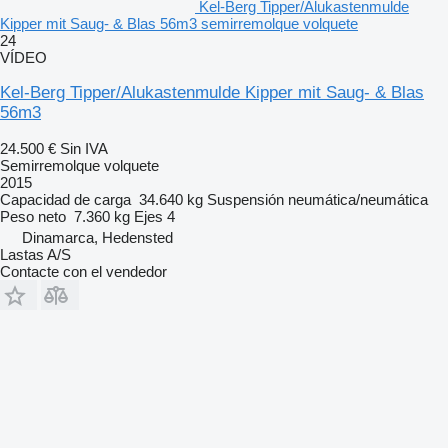
Kel-Berg Tipper/Alukastenmulde
Kipper mit Saug- & Blas 56m3 semirremolque volquete
24
VÍDEO
Kel-Berg Tipper/Alukastenmulde Kipper mit Saug- & Blas
56m3
24.500 €
Sin IVA
Semirremolque volquete
2015
Capacidad de carga
34.640 kg
Suspensión
neumática/neumática
Peso neto
7.360 kg
Ejes
4
Dinamarca, Hedensted
Lastas A/S
Contacte con el vendedor