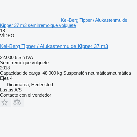
Kel-Berg Tipper / Alukastenmulde
Kipper 37 m3 semirremolque volquete
18
VÍDEO
Kel-Berg Tipper / Alukastenmulde Kipper 37 m3
22.000 €
Sin IVA
Semirremolque volquete
2018
Capacidad de carga
48.000 kg
Suspensión
neumática/neumática
Ejes
4
Dinamarca, Hedensted
Lastas A/S
Contacte con el vendedor