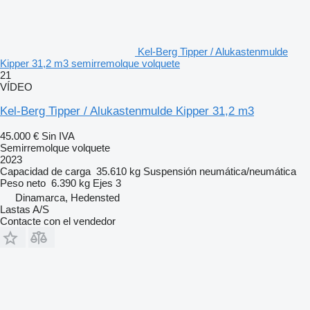
Kel-Berg Tipper / Alukastenmulde
Kipper 31,2 m3 semirremolque volquete
21
VÍDEO
Kel-Berg Tipper / Alukastenmulde Kipper 31,2 m3
45.000 €
Sin IVA
Semirremolque volquete
2023
Capacidad de carga
35.610 kg
Suspensión
neumática/neumática
Peso neto
6.390 kg
Ejes
3
Dinamarca, Hedensted
Lastas A/S
Contacte con el vendedor