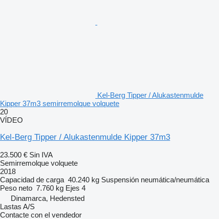
Kel-Berg Tipper / Alukastenmulde
Kipper 37m3 semirremolque volquete
20
VÍDEO
Kel-Berg Tipper / Alukastenmulde Kipper 37m3
23.500 €
Sin IVA
Semirremolque volquete
2018
Capacidad de carga
40.240 kg
Suspensión
neumática/neumática
Peso neto
7.760 kg
Ejes
4
Dinamarca, Hedensted
Lastas A/S
Contacte con el vendedor