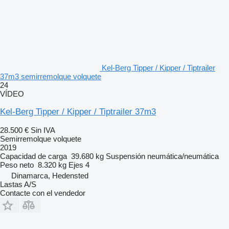
Kel-Berg Tipper / Kipper / Tiptrailer
37m3 semirremolque volquete
24
VÍDEO
Kel-Berg Tipper / Kipper / Tiptrailer 37m3
28.500 €
Sin IVA
Semirremolque volquete
2019
Capacidad de carga
39.680 kg
Suspensión
neumática/neumática
Peso neto
8.320 kg
Ejes
4
Dinamarca, Hedensted
Lastas A/S
Contacte con el vendedor