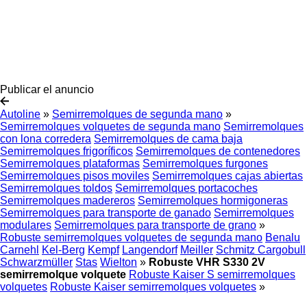
Publicar el anuncio
Autoline
»
Semirremolques de segunda mano
»
Semirremolques volquetes de segunda mano
Semirremolques
con lona corredera
Semirremolques de cama baja
Semirremolques frigoríficos
Semirremolques de contenedores
Semirremolques plataformas
Semirremolques furgones
Semirremolques pisos moviles
Semirremolques cajas abiertas
Semirremolques toldos
Semirremolques portacoches
Semirremolques madereros
Semirremolques hormigoneras
Semirremolques para transporte de ganado
Semirremolques
modulares
Semirremolques para transporte de grano
»
Robuste semirremolques volquetes de segunda mano
Benalu
Carnehl
Kel-Berg
Kempf
Langendorf
Meiller
Schmitz Cargobull
Schwarzmüller
Stas
Wielton
»
Robuste VHR S330 2V
semirremolque volquete
Robuste Kaiser S semirremolques
volquetes
Robuste Kaiser semirremolques volquetes
»