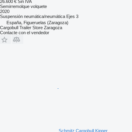
26.600 €
Sin IVA
Semirremolque volquete
2020
Suspensión
neumática/neumática
Ejes
3
España, Figueruelas (Zaragoza)
Cargobull Trailer Store Zaragoza
Contacte con el vendedor
Schmitz Cargobull Kipper