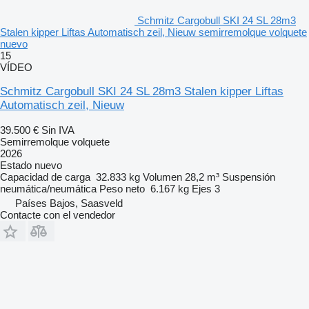
Schmitz Cargobull SKI 24 SL 28m3
Stalen kipper Liftas Automatisch zeil, Nieuw semirremolque volquete
nuevo
15
VÍDEO
Schmitz Cargobull SKI 24 SL 28m3 Stalen kipper Liftas
Automatisch zeil, Nieuw
39.500 €
Sin IVA
Semirremolque volquete
2026
Estado
nuevo
Capacidad de carga
32.833 kg
Volumen
28,2 m³
Suspensión
neumática/neumática
Peso neto
6.167 kg
Ejes
3
Países Bajos, Saasveld
Contacte con el vendedor