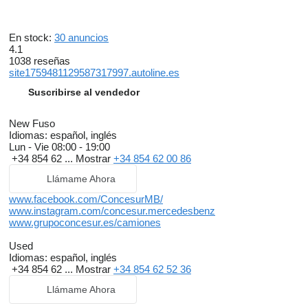
En stock:
30 anuncios
4.1
1038 reseñas
site1759481129587317997.autoline.es
Suscribirse al vendedor
New Fuso
Idiomas:
español, inglés
Lun - Vie
08:00 - 19:00
+34 854 62 ...
Mostrar
+34 854 62 00 86
Llámame Ahora
www.facebook.com/ConcesurMB/
www.instagram.com/concesur.mercedesbenz
www.grupoconcesur.es/camiones
Used
Idiomas:
español, inglés
+34 854 62 ...
Mostrar
+34 854 62 52 36
Llámame Ahora