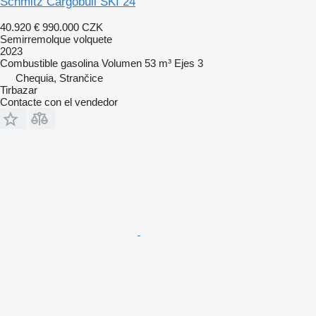
Schmitz Cargobull SKI 24
40.920 €
990.000 CZK
Semirremolque volquete
2023
Combustible
gasolina
Volumen
53 m³
Ejes
3
Chequia, Strančice
Tirbazar
Contacte con el vendedor