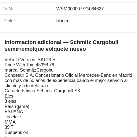
VIN:
WSM000007SG064627
Color:
blanco
Información adicional — Schmitz Cargobull
semirremolque volquete nuevo
Vehicle Version: SKI 24 SL
Price With Tax: 48398.79
marca: SchmitzCargobull
Concesur S.A. Concesionario Oficial Mercedes-Benz en Madrid
con más de 50 años de experiencia dando el mejor servicio al
cliente y a tu vehículo
Características Schmitz Cargobull SKI
Ejes
3 ejes
País (gama)
ESPAÑA
Tonelaje
MMA
39 T
Suspensión