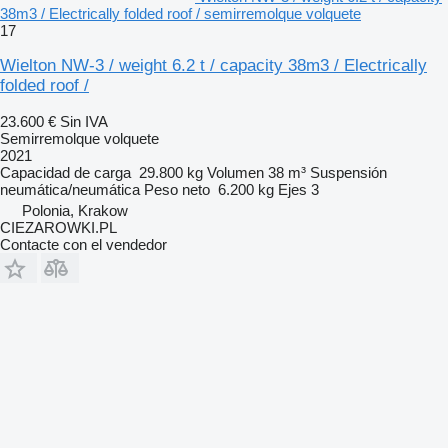
38m3 / Electrically folded roof / semirremolque volquete
17
Wielton NW-3 / weight 6.2 t / capacity 38m3 / Electrically
folded roof /
23.600 €
Sin IVA
Semirremolque volquete
2021
Capacidad de carga
29.800 kg
Volumen
38 m³
Suspensión
neumática/neumática
Peso neto
6.200 kg
Ejes
3
Polonia, Krakow
CIEZAROWKI.PL
Contacte con el vendedor