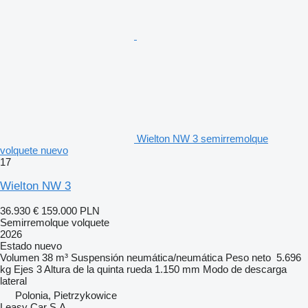
Wielton NW 3 semirremolque
volquete nuevo
17
Wielton NW 3
36.930 €
159.000 PLN
Semirremolque volquete
2026
Estado
nuevo
Volumen
38 m³
Suspensión
neumática/neumática
Peso neto
5.696
kg
Ejes
3
Altura de la quinta rueda
1.150 mm
Modo de descarga
lateral
Polonia, Pietrzykowice
Leasy Car S.A.