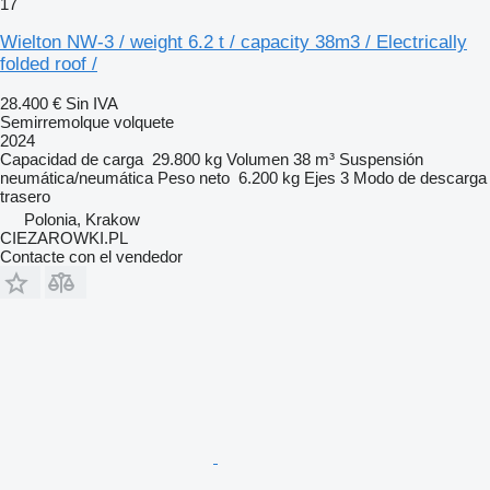
17
Wielton NW-3 / weight 6.2 t / capacity 38m3 / Electrically
folded roof /
28.400 €
Sin IVA
Semirremolque volquete
2024
Capacidad de carga
29.800 kg
Volumen
38 m³
Suspensión
neumática/neumática
Peso neto
6.200 kg
Ejes
3
Modo de descarga
trasero
Polonia, Krakow
CIEZAROWKI.PL
Contacte con el vendedor