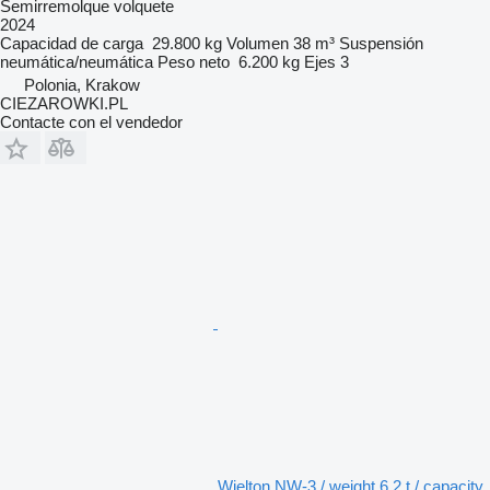
Semirremolque volquete
2024
Capacidad de carga
29.800 kg
Volumen
38 m³
Suspensión
neumática/neumática
Peso neto
6.200 kg
Ejes
3
Polonia, Krakow
CIEZAROWKI.PL
Contacte con el vendedor
Wielton NW-3 / weight 6.2 t / capacity