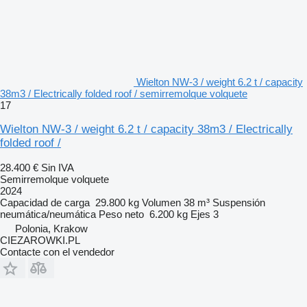
Wielton NW-3 / weight 6.2 t / capacity
38m3 / Electrically folded roof / semirremolque volquete
17
Wielton NW-3 / weight 6.2 t / capacity 38m3 / Electrically
folded roof /
28.400 €
Sin IVA
Semirremolque volquete
2024
Capacidad de carga
29.800 kg
Volumen
38 m³
Suspensión
neumática/neumática
Peso neto
6.200 kg
Ejes
3
Polonia, Krakow
CIEZAROWKI.PL
Contacte con el vendedor