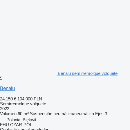
Benalu semirremolque volquete
5
Benalu
24.150 €
104.000 PLN
Semirremolque volquete
2023
Volumen
60 m³
Suspensión
neumática/neumática
Ejes
3
Polonia, Blękwit
FHU CZAR-POL
Contacte con el vendedor