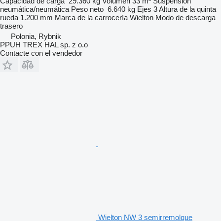
Capacidad de carga
29.360 kg
Volumen
33 m³
Suspensión
neumática/neumática
Peso neto
6.640 kg
Ejes
3
Altura de la quinta
rueda
1.200 mm
Marca de la carrocería
Wielton
Modo de descarga
trasero
Polonia, Rybnik
PPUH TREX HAL sp. z o.o
Contacte con el vendedor
Wielton NW 3 semirremolque