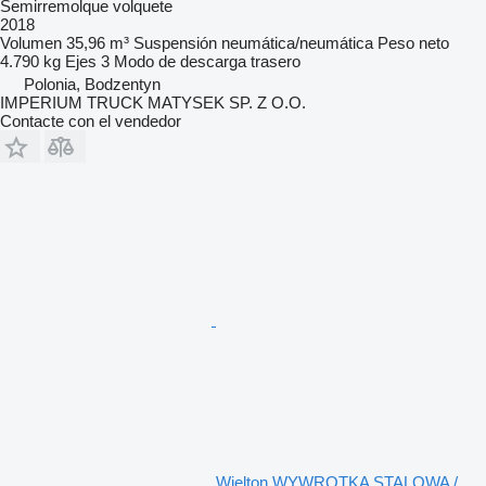
Semirremolque volquete
2018
Volumen
35,96 m³
Suspensión
neumática/neumática
Peso neto
4.790 kg
Ejes
3
Modo de descarga
trasero
Polonia, Bodzentyn
IMPERIUM TRUCK MATYSEK SP. Z O.O.
Contacte con el vendedor
Wielton WYWROTKA STALOWA /