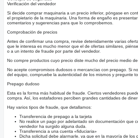
Verificación del vendedor
Si decide comprar maquinaria a un precio inferior, póngase en con
el propietario de la maquinaria. Una forma de engaño es present
comentarios y sugerencias para que lo comprobemos.
Comprobación de precios
Antes de confirmar una compra, revise detenidamente varias ofertas 
que le interesa es mucho menor que el de ofertas similares, piénsel
o a un intento de fraude por parte del vendedor.
No compre productos cuyo precio diste mucho del precio medio de 
No acepte compromisos dudosos o mercancías con prepago. Si no lo 
del equipo, compruebe la autenticidad de los mismos y pregunte to
Prepago dudoso
Esta es la forma más habitual de fraude. Ciertos vendedores pued
compra. Así, los estafadores perciben grandes cantidades de diner
Hay varios tipos de fraude, que detallamos:
Transferencia de prepago a la tarjeta
No realice un pago por adelantado sin documentación que con
vendedor ha surgido alguna duda.
Transferencia a una cuenta «fiduciaria»
Dicha solicitud debe alarmarle, ya que en la mayoría de los 