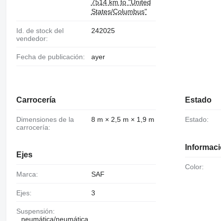
7514 km to "United
States/Columbus"
Id. de stock del
242025
vendedor:
Fecha de publicación:
ayer
Carrocería
Estado
Dimensiones de la
8 m × 2,5 m × 1,9 m
Estado:
carrocería:
Informaci
Ejes
Color:
Marca:
SAF
Ejes:
3
Suspensión:
neumática/neumática