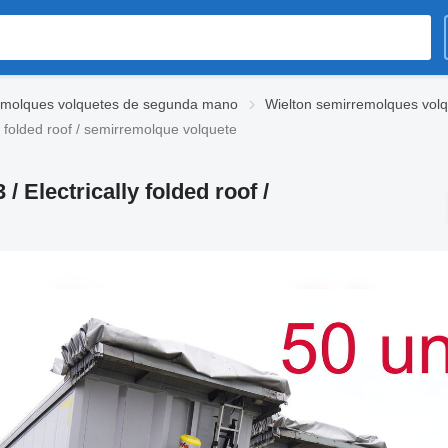
emolques volquetes de segunda mano
Wielton semirremolques vol
ly folded roof / semirremolque volquete
/ Electrically folded roof /