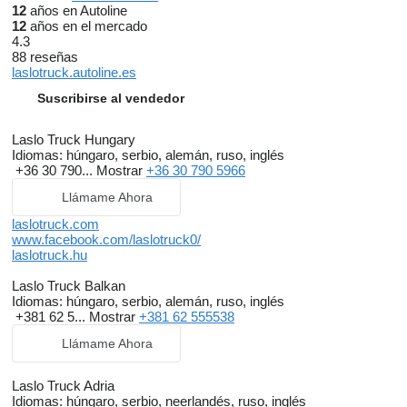
12
años en Autoline
12
años en el mercado
4.3
88 reseñas
laslotruck.autoline.es
Suscribirse al vendedor
Laslo Truck Hungary
Idiomas:
húngaro, serbio, alemán, ruso, inglés
+36 30 790...
Mostrar
+36 30 790 5966
Llámame Ahora
laslotruck.com
www.facebook.com/laslotruck0/
laslotruck.hu
Laslo Truck Balkan
Idiomas:
húngaro, serbio, alemán, ruso, inglés
+381 62 5...
Mostrar
+381 62 555538
Llámame Ahora
Laslo Truck Adria
Idiomas:
húngaro, serbio, neerlandés, ruso, inglés