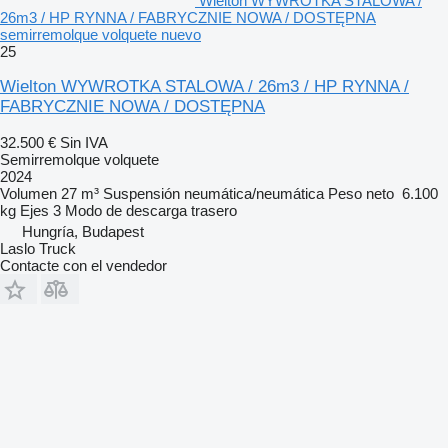
Wielton WYWROTKA STALOWA /
26m3 / HP RYNNA / FABRYCZNIE NOWA / DOSTĘPNA
semirremolque volquete nuevo
25
Wielton WYWROTKA STALOWA / 26m3 / HP RYNNA /
FABRYCZNIE NOWA / DOSTĘPNA
32.500 €
Sin IVA
Semirremolque volquete
2024
Volumen
27 m³
Suspensión
neumática/neumática
Peso neto
6.100
kg
Ejes
3
Modo de descarga
trasero
Hungría, Budapest
Laslo Truck
Contacte con el vendedor