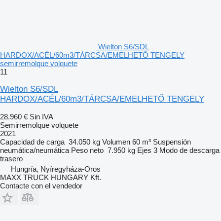
Wielton S6/SDL
HARDOX/ACÉL/60m3/TÁRCSA/EMELHETŐ TENGELY
semirremolque volquete
11
Wielton S6/SDL
HARDOX/ACÉL/60m3/TÁRCSA/EMELHETŐ TENGELY
28.960 €
Sin IVA
Semirremolque volquete
2021
Capacidad de carga
34.050 kg
Volumen
60 m³
Suspensión
neumática/neumática
Peso neto
7.950 kg
Ejes
3
Modo de descarga
trasero
Hungría, Nyíregyháza-Oros
MAXX TRUCK HUNGARY Kft.
Contacte con el vendedor