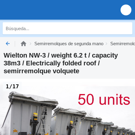
Semirremolques de segunda mano
Semirremolq
Wielton NW-3 / weight 6.2 t / capacity
38m3 / Electrically folded roof /
semirremolque volquete
1/17