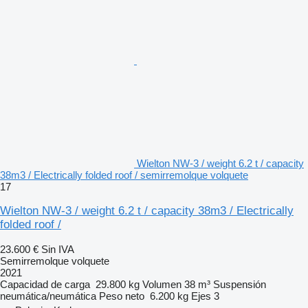
Wielton NW-3 / weight 6.2 t / capacity
38m3 / Electrically folded roof / semirremolque volquete
17
Wielton NW-3 / weight 6.2 t / capacity 38m3 / Electrically
folded roof /
23.600 €
Sin IVA
Semirremolque volquete
2021
Capacidad de carga
29.800 kg
Volumen
38 m³
Suspensión
neumática/neumática
Peso neto
6.200 kg
Ejes
3