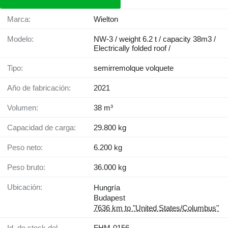
Marca:
Wielton
Modelo:
NW-3 / weight 6.2 t / capacity 38m3 /
Electrically folded roof /
Tipo:
semirremolque volquete
Año de fabricación:
2021
Volumen:
38 m³
Capacidad de carga:
29.800 kg
Peso neto:
6.200 kg
Peso bruto:
36.000 kg
Ubicación:
Hungría
Budapest
7636 km to "United States/Columbus"
Id. de stock del
FHM-0156