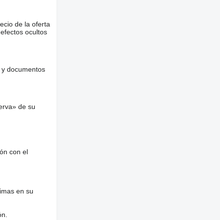
ecio de la oferta
defectos ocultos
es y documentos
erva» de su
ón con el
nimas en su
ón.