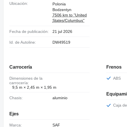
Ubicación:
Polonia
Bodzentyn
7506 km to "United
States/Columbus"
Fecha de publicación:
21 jul 2026
Id. de Autoline:
DW49519
Carrocería
Frenos
Dimensiones de la
ABS
carrocería:
9,5 m × 2,45 m × 1,95 m
Equipami
Chasis:
aluminio
Caja d
Ejes
Marca:
SAF