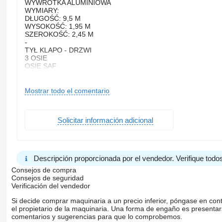
WYWROTKA ALUMINIOWA
WYMIARY:
DŁUGOŚĆ: 9,5 M
WYSOKOŚĆ: 1,95 M
SZEROKOŚĆ: 2,45 M
-
TYŁ KLAPO - DRZWI
3 OSIE
OSIE SAF
OŚ PODNOSZONA
PLANDEKA
SKRZYNKA NARZEDZIOWA
Mostrar todo el comentario
ROZMIAR OPON: 385/65 R22,5
-
DMC: 36 000 KG
Solicitar información adicional
MASA WŁASNA: 5 490 KG
-
BEZWYPADKOWA
Descripción proporcionada por el vendedor. Verifique todos
STAN BARDZO DOBRY
Consejos de compra
Consejos de seguridad
CENA NETTO: 18,500 EUR
Verificación del vendedor
-
Si decide comprar maquinaria a un precio inferior, póngase en con
-
el propietario de la maquinaria. Una forma de engaño es present
WE CAN DELIVER VEHICLES TO EVERY PORT AND CITY IN 
comentarios y sugerencias para que lo comprobemos.
-