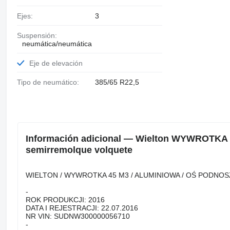
Ejes:
3
Suspensión:
neumática/neumática
Eje de elevación
Tipo de neumático:
385/65 R22,5
Información adicional — Wielton WYWROTKA
semirremolque volquete
WIELTON / WYWROTKA 45 M3 / ALUMINIOWA / OŚ PODNOSZ
-
ROK PRODUKCJI: 2016
DATA I REJESTRACJI: 22.07.2016
NR VIN: SUDNW300000056710
-