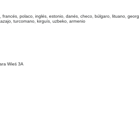
 francés, polaco, inglés, estonio, danés, checo, búlgaro, lituano, georg
kazajo, turcomano, kirguís, uzbeko, armenio
tara Wieś 3A