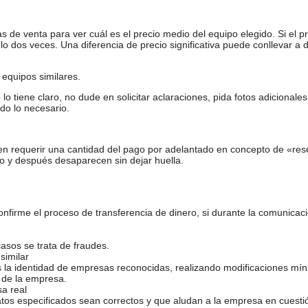
WHATSAPP, VIBER OR E-MAIL ADDRESS
de venta para ver cuál es el precio medio del equipo elegido. Si el pr
S BY PHONE. WE SPEAK THE FOLLOWING LANGUAGES:
o dos veces. Una diferencia de precio significativa puede conllevar a 
equipos similares.
tiene claro, no dude en solicitar aclaraciones, pida fotos adicional
do lo necesario.
nia, French, Danish
en requerir una cantidad del pago por adelantado en concepto de «res
o y después desaparecen sin dejar huella.
anian, Azerbaijani, Georgian, Estonian, Bulgarian, Latvian, Kazakh
firme el proceso de transferencia de dinero, si durante la comunicaci
casos se trata de fraudes.
similar
s la identidad de empresas reconocidas, realizando modificaciones mí
 de la empresa.
sa real
atos especificados sean correctos y que aludan a la empresa en cuesti