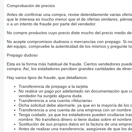
FULL OFFER OF OUR COMPANY ON THE WEBSITE:
Comprobación de precios
mostrar contactos
POSSIBILITY TO SEND DETAILED PHOTOS AND VIDEO TO 
Antes de confirmar una compra, revise detenidamente varias ofertas 
FOR MORE DETAILED INFORMATION, PLEASE CONTACT U
que le interesa es mucho menor que el de ofertas similares, piénsel
Jakub:
o a un intento de fraude por parte del vendedor.
Język Polski :
Numer telefonu:
mostrar contactos
No compre productos cuyo precio diste mucho del precio medio de 
——————
Sławek:
No acepte compromisos dudosos o mercancías con prepago. Si no lo 
Language : Deutsch
del equipo, compruebe la autenticidad de los mismos y pregunte to
Phone number :
mostrar contactos
——————
Prepago dudoso
Kuba :
Language : English, Spanish, Slovenian, Czech, Slovak, Slove
Esta es la forma más habitual de fraude. Ciertos vendedores pued
Phone number :
mostrar contactos
compra. Así, los estafadores perciben grandes cantidades de diner
——————
Mariusz:
Hay varios tipos de fraude, que detallamos:
Language : Kazachstan Turkmenistan Uzbekistan, Serbian, Lithu
Phone numer :
Transferencia de prepago a la tarjeta
mostrar contactos
——————
No realice un pago por adelantado sin documentación que con
Alex:
vendedor ha surgido alguna duda.
Limba Romana, Moldovan
Transferencia a una cuenta «fiduciaria»
Phone numer :
Dicha solicitud debe alarmarle, ya que en la mayoría de los 
mostrar contactos
——————
Transferencia a una cuenta de una empresa con un nombre 
Tatiana:
Tenga cuidado, ya que los estafadores pueden ocultarse tra
Language: Italian, Ukrainian
nombre. No transfiera dinero si tiene dudas sobre el nombre
Phone numer :
Sustitución de sus propios datos en la factura de una empre
mostrar contactos
Antes de realizar una transferencia, asegúrese de que los d