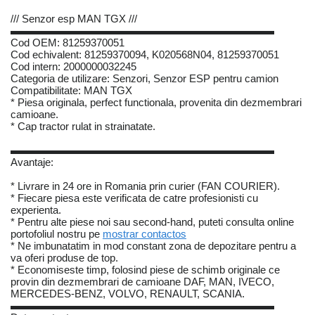
/// Senzor esp MAN TGX ///
▬▬▬▬▬▬▬▬▬▬▬▬▬▬▬▬▬▬▬▬▬▬▬▬▬
Cod OEM: 81259370051
Cod echivalent: 81259370094, K020568N04, 81259370051
Cod intern: 2000000032245
Categoria de utilizare: Senzori, Senzor ESP pentru camion
Compatibilitate: MAN TGX
* Piesa originala, perfect functionala, provenita din dezmembrari
camioane.
* Cap tractor rulat in strainatate.
▬▬▬▬▬▬▬▬▬▬▬▬▬▬▬▬▬▬▬▬▬▬▬▬▬
Avantaje:
* Livrare in 24 ore in Romania prin curier (FAN COURIER).
* Fiecare piesa este verificata de catre profesionisti cu
experienta.
* Pentru alte piese noi sau second-hand, puteti consulta online
portofoliul nostru pe
mostrar contactos
* Ne imbunatatim in mod constant zona de depozitare pentru a
va oferi produse de top.
* Economiseste timp, folosind piese de schimb originale ce
provin din dezmembrari de camioane DAF, MAN, IVECO,
MERCEDES-BENZ, VOLVO, RENAULT, SCANIA.
▬▬▬▬▬▬▬▬▬▬▬▬▬▬▬▬▬▬▬▬▬▬▬▬▬