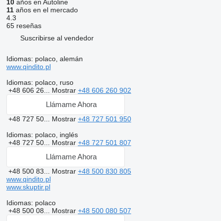
10
años en Autoline
11
años en el mercado
4.3
65 reseñas
Suscribirse al vendedor
Idiomas:
polaco, alemán
www.qindito.pl
Idiomas:
polaco, ruso
+48 606 26...
Mostrar
+48 606 260 902
Llámame Ahora
+48 727 50...
Mostrar
+48 727 501 950
Idiomas:
polaco, inglés
+48 727 50...
Mostrar
+48 727 501 807
Llámame Ahora
+48 500 83...
Mostrar
+48 500 830 805
www.qindito.pl
www.skuptir.pl
Idiomas:
polaco
+48 500 08...
Mostrar
+48 500 080 507