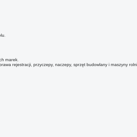
lu.
ch marek.
a rejestracji, przyczepy, naczepy, sprzęt budowlany i maszyny rolni