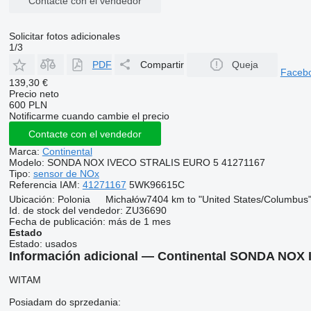
Contacte con el vendedor
Solicitar fotos adicionales
1/3
PDF
Compartir
Queja
Faceb
139,30 €
Precio neto
600 PLN
Notificarme cuando cambie el precio
Contacte con el vendedor
Marca:
Continental
Modelo:
SONDA NOX IVECO STRALIS EURO 5 41271167
Tipo:
sensor de NOx
Referencia IAM:
41271167
5WK96615C
Ubicación:
Polonia
Michałów
7404 km to "United States/Columbus
Id. de stock del vendedor:
ZU36690
Fecha de publicación:
más de 1 mes
Estado
Estado:
usados
Información adicional — Continental SONDA NOX 
WITAM
Posiadam do sprzedania: