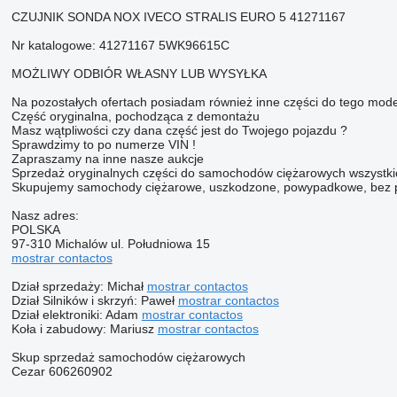
CZUJNIK SONDA NOX IVECO STRALIS EURO 5 41271167
Nr katalogowe: 41271167 5WK96615C
MOŻLIWY ODBIÓR WŁASNY LUB WYSYŁKA
Na pozostałych ofertach posiadam również inne części do tego mode
Część oryginalna, pochodząca z demontażu
Masz wątpliwości czy dana część jest do Twojego pojazdu ?
Sprawdzimy to po numerze VIN !
Zapraszamy na inne nasze aukcje
Sprzedaż oryginalnych części do samochodów ciężarowych wszystki
Skupujemy samochody ciężarowe, uszkodzone, powypadkowe, bez praw
Nasz adres:
POLSKA
97-310 Michalów ul. Południowa 15
mostrar contactos
Dział sprzedaży: Michał
mostrar contactos
Dział Silników i skrzyń: Paweł
mostrar contactos
Dział elektroniki: Adam
mostrar contactos
Koła i zabudowy: Mariusz
mostrar contactos
Skup sprzedaż samochodów ciężarowych
Cezar 606260902