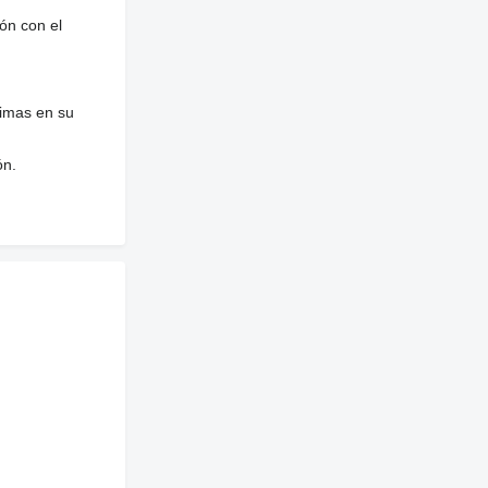
ón con el
nimas en su
ón.