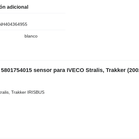
ón adicional
H404364955
blanco
) 5801754015 sensor para IVECO Stralis, Trakker (200
lis, Trakker IRISBUS