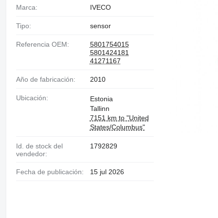
Marca:
IVECO
Tipo:
sensor
Referencia OEM:
5801754015
5801424181
41271167
Año de fabricación:
2010
Ubicación:
Estonia
Tallinn
7151 km to "United
States/Columbus"
Id. de stock del
1792829
vendedor:
Fecha de publicación:
15 jul 2026