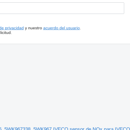
 de privacidad
y nuestro
acuerdo del usuario
.
icitud.
6, 5WK967338, 5WK967 IVECO sensor de NOx para IVECO 