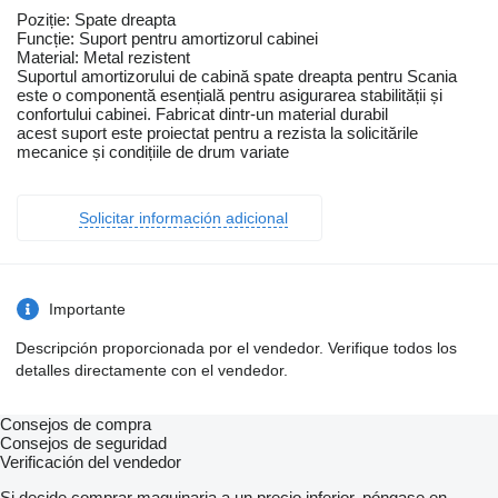
Poziție: Spate dreapta
Funcție: Suport pentru amortizorul cabinei
Material: Metal rezistent
Suportul amortizorului de cabină spate dreapta pentru Scania
este o componentă esențială pentru asigurarea stabilității și
confortului cabinei. Fabricat dintr-un material durabil
acest suport este proiectat pentru a rezista la solicitările
mecanice și condițiile de drum variate
Solicitar información adicional
Importante
Descripción proporcionada por el vendedor. Verifique todos los
detalles directamente con el vendedor.
Consejos de compra
Consejos de seguridad
Verificación del vendedor
Si decide comprar maquinaria a un precio inferior, póngase en