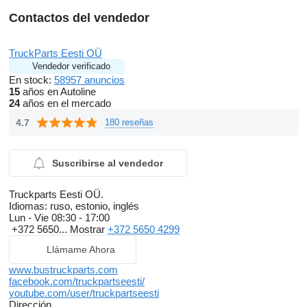
Contactos del vendedor
TruckParts Eesti OÜ
Vendedor verificado
En stock:
58957 anuncios
15
años en Autoline
24
años en el mercado
4.7
180 reseñas
Suscribirse al vendedor
Truckparts Eesti OÜ.
Idiomas:
ruso, estonio, inglés
Lun - Vie
08:30 - 17:00
+372 5650...
Mostrar
+372 5650 4299
Llámame Ahora
www.bustruckparts.com
facebook.com/truckpartseesti/
youtube.com/user/truckpartseesti
Dirección