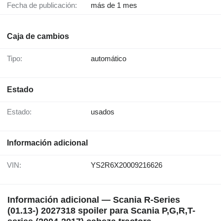
Fecha de publicación:
más de 1 mes
Caja de cambios
Tipo:
automático
Estado
Estado:
usados
Información adicional
VIN:
YS2R6X20009216626
Información adicional — Scania R-Series
(01.13-) 2027318 spoiler para Scania P,G,R,T-