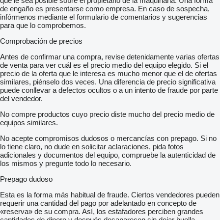
que le sea posible sobre el propietario de la maquinaria. Una forma
de engaño es presentarse como empresa. En caso de sospecha,
infórmenos mediante el formulario de comentarios y sugerencias
para que lo comprobemos.
Comprobación de precios
Antes de confirmar una compra, revise detenidamente varias ofertas
de venta para ver cuál es el precio medio del equipo elegido. Si el
precio de la oferta que le interesa es mucho menor que el de ofertas
similares, piénselo dos veces. Una diferencia de precio significativa
puede conllevar a defectos ocultos o a un intento de fraude por parte
del vendedor.
No compre productos cuyo precio diste mucho del precio medio de
equipos similares.
No acepte compromisos dudosos o mercancías con prepago. Si no
lo tiene claro, no dude en solicitar aclaraciones, pida fotos
adicionales y documentos del equipo, compruebe la autenticidad de
los mismos y pregunte todo lo necesario.
Prepago dudoso
Esta es la forma más habitual de fraude. Ciertos vendedores pueden
requerir una cantidad del pago por adelantado en concepto de
«reserva» de su compra. Así, los estafadores perciben grandes
cantidades de dinero y después desaparecen sin dejar huella.