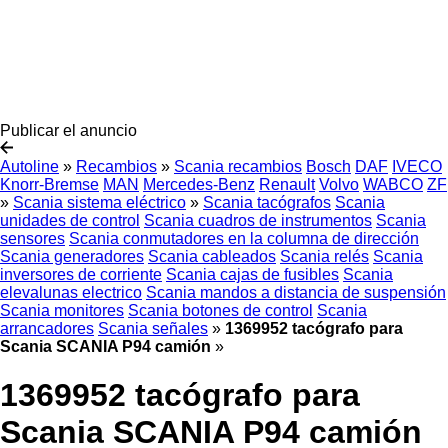
Publicar el anuncio
Autoline
»
Recambios
»
Scania recambios
Bosch
DAF
IVECO
Knorr-Bremse
MAN
Mercedes-Benz
Renault
Volvo
WABCO
ZF
»
Scania sistema eléctrico
»
Scania tacógrafos
Scania
unidades de control
Scania cuadros de instrumentos
Scania
sensores
Scania conmutadores en la columna de dirección
Scania generadores
Scania cableados
Scania relés
Scania
inversores de corriente
Scania cajas de fusibles
Scania
elevalunas electrico
Scania mandos a distancia de suspensión
Scania monitores
Scania botones de control
Scania
arrancadores
Scania señales
»
1369952 tacógrafo para
Scania SCANIA P94 camión
»
1369952 tacógrafo para
Scania SCANIA P94 camión