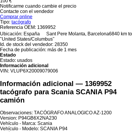
100 €
Notificarme cuando cambie el precio
Contacte con el vendedor
Comprar online
Tipo:
tacógrafo
Referencia OEM:
1369952
Ubicación:
España
Sant Pere Molanta, Barcelona
6840 km to
"United States/Columbus"
Id. de stock del vendedor:
28350
Fecha de publicación:
más de 1 mes
Estado
Estado:
usados
Información adicional
VIN:
VLUP6X20009079006
Información adicional — 1369952
tacógrafo para Scania SCANIA P94
camión
Observaciones: TACÓGRAFO ANALOGICO AZ-1200
Version: P94GB6X2NA230
Vehículo - Marca: Scania
Vehículo - Modelo: SCANIA P94