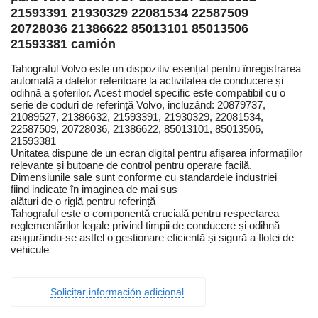
21593391 21930329 22081534 22587509
20728036 21386622 85013101 85013506
21593381 camión
Tahograful Volvo este un dispozitiv esențial pentru înregistrarea
automată a datelor referitoare la activitatea de conducere și
odihnă a șoferilor. Acest model specific este compatibil cu o
serie de coduri de referință Volvo, incluzând: 20879737,
21089527, 21386632, 21593391, 21930329, 22081534,
22587509, 20728036, 21386622, 85013101, 85013506,
21593381
Unitatea dispune de un ecran digital pentru afișarea informațiilor
relevante și butoane de control pentru operare facilă.
Dimensiunile sale sunt conforme cu standardele industriei
fiind indicate în imaginea de mai sus
alături de o riglă pentru referință
Tahograful este o componentă crucială pentru respectarea
reglementărilor legale privind timpii de conducere și odihnă
asigurându-se astfel o gestionare eficientă și sigură a flotei de
vehicule
Solicitar información adicional