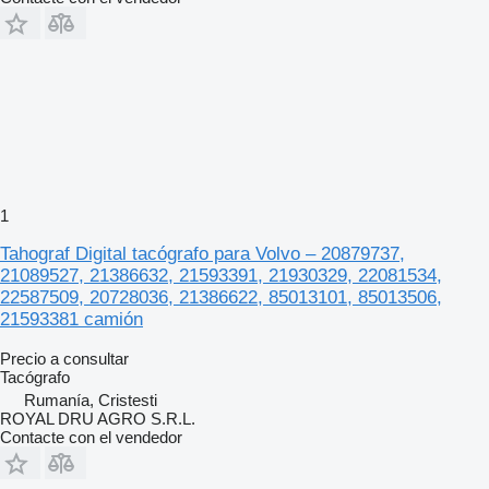
1
Tahograf Digital tacógrafo para Volvo – 20879737,
21089527, 21386632, 21593391, 21930329, 22081534,
22587509, 20728036, 21386622, 85013101, 85013506,
21593381 camión
Precio a consultar
Tacógrafo
Rumanía, Cristesti
ROYAL DRU AGRO S.R.L.
Contacte con el vendedor