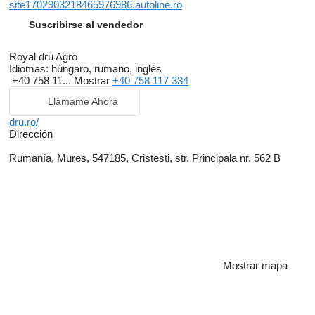
site1702903218465976986.autoline.ro
Suscribirse al vendedor
Royal dru Agro
Idiomas:
húngaro, rumano, inglés
+40 758 11...
Mostrar
+40 758 117 334
Llámame Ahora
dru.ro/
Dirección
Rumanía, Mures, 547185, Cristesti, str. Principala nr. 562 B
Mostrar mapa