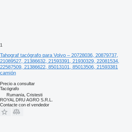
1
Tahograf tacógrafo para Volvo – 20728036, 20879737,
21089527, 21386632, 21593391, 21930329, 22081534,
22587509, 21386622, 85013101, 85013506, 21593381
camión
Precio a consultar
Tacógrafo
Rumanía, Cristesti
ROYAL DRU AGRO S.R.L.
Contacte con el vendedor