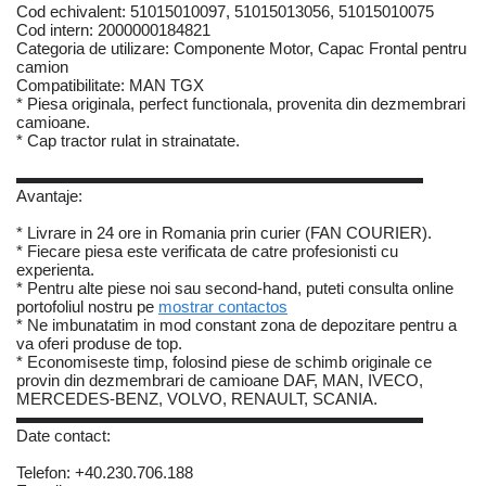
Cod echivalent: 51015010097, 51015013056, 51015010075
Cod intern: 2000000184821
Categoria de utilizare: Componente Motor, Capac Frontal pentru
camion
Compatibilitate: MAN TGX
* Piesa originala, perfect functionala, provenita din dezmembrari
camioane.
* Cap tractor rulat in strainatate.
▬▬▬▬▬▬▬▬▬▬▬▬▬▬▬▬▬▬▬▬▬▬▬▬▬
Avantaje:
* Livrare in 24 ore in Romania prin curier (FAN COURIER).
* Fiecare piesa este verificata de catre profesionisti cu
experienta.
* Pentru alte piese noi sau second-hand, puteti consulta online
portofoliul nostru pe
mostrar contactos
* Ne imbunatatim in mod constant zona de depozitare pentru a
va oferi produse de top.
* Economiseste timp, folosind piese de schimb originale ce
provin din dezmembrari de camioane DAF, MAN, IVECO,
MERCEDES-BENZ, VOLVO, RENAULT, SCANIA.
▬▬▬▬▬▬▬▬▬▬▬▬▬▬▬▬▬▬▬▬▬▬▬▬▬
Date contact:
Telefon: +40.230.706.188