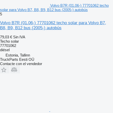
Volvo B7R (01.06-) 77701062 techo
solar para Volvo B7, B8, B9, B12 bus (2005-) autobús
5
Volvo B7R (01.06-) 77701062 techo solar para Volvo B7,
B8, B9, B12 bus (2005-) autobús
79,03 €
Sin IVA
Techo solar
77701062
diésel
Estonia, Tallinn
TruckParts Eesti OÜ
Contacte con el vendedor