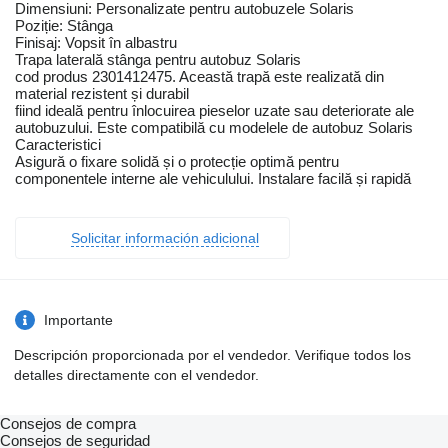
Dimensiuni: Personalizate pentru autobuzele Solaris
Poziție: Stânga
Finisaj: Vopsit în albastru
Trapa laterală stânga pentru autobuz Solaris
cod produs 2301412475. Această trapă este realizată din
material rezistent și durabil
fiind ideală pentru înlocuirea pieselor uzate sau deteriorate ale
autobuzului. Este compatibilă cu modelele de autobuz Solaris
Caracteristici
Asigură o fixare solidă și o protecție optimă pentru
componentele interne ale vehiculului. Instalare facilă și rapidă
Solicitar información adicional
Importante
Descripción proporcionada por el vendedor. Verifique todos los
detalles directamente con el vendedor.
Consejos de compra
Consejos de seguridad