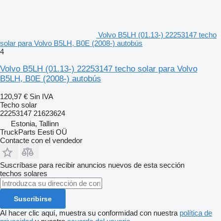
Volvo B5LH (01.13-) 22253147 techo
solar para Volvo B5LH, B0E (2008-) autobús
4
Volvo B5LH (01.13-) 22253147 techo solar para Volvo
B5LH, B0E (2008-) autobús
120,97 €
Sin IVA
Techo solar
22253147 21623624
Estonia, Tallinn
TruckParts Eesti OÜ
Contacte con el vendedor
Suscríbase para recibir anuncios nuevos de esta sección
techos solares
Suscribirse
Al hacer clic aquí, muestra su conformidad con nuestra
política de