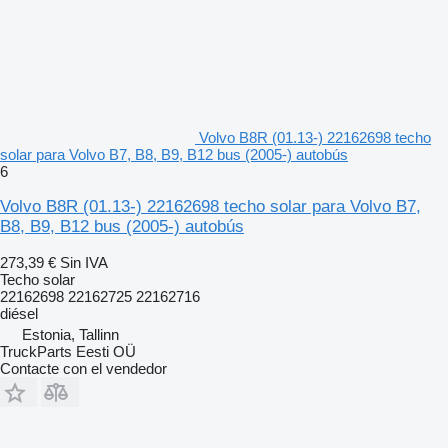
Volvo B8R (01.13-) 22162698 techo
solar para Volvo B7, B8, B9, B12 bus (2005-) autobús
6
Volvo B8R (01.13-) 22162698 techo solar para Volvo B7,
B8, B9, B12 bus (2005-) autobús
273,39 €
Sin IVA
Techo solar
22162698 22162725 22162716
diésel
Estonia, Tallinn
TruckParts Eesti OÜ
Contacte con el vendedor