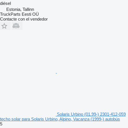
diésel
Estonia, Tallinn
TruckParts Eesti OÜ
Contacte con el vendedor
Solaris Urbino (01.99-) 2301-412-059
techo solar para Solaris Urbino, Alpino, Vacanza (1999-) autobús
5