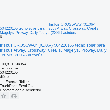
Irisbus CROSSWAY (01.06-)
504220165 techo solar para Irisbus Arway, Crossway, Crealis,
Magelys, Proway, Daily Tourys (2006-) autobús
6
Irisbus CROSSWAY (01.06-) 504220165 techo solar para
Irisbus Arway, Crossway, Crealis, Magelys, Proway, Daily
Tourys (2006-) autobús
100,81 €
Sin IVA
Techo solar
504220165
diésel
Estonia, Tallinn
TruckParts Eesti OÜ
Contacte con el vendedor